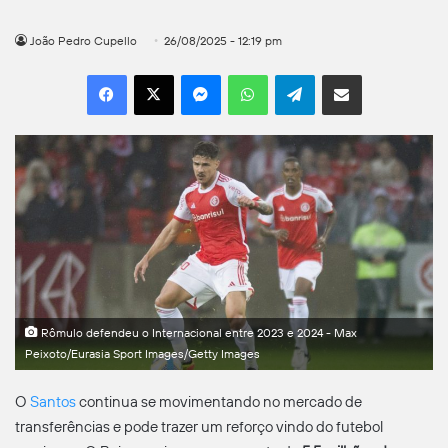
João Pedro Cupello
26/08/2025 - 12:19 pm
Facebook
X
Messenger
WhatsApp
Telegram
Compartilhar por e-mail
Rômulo defendeu o Internacional entre 2023 e 2024 - Max
Peixoto/Eurasia Sport Images/Getty Images
O
Santos
continua se movimentando no mercado de
transferências e pode trazer um reforço vindo do futebol