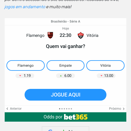
jogos em andamento
e muito mais!
Brasileirão - Série A
Hoje
22:30
Flamengo
Vitória
Quem vai ganhar?
Flamengo
Empate
Vitória
1.19
6.00
13.00
JOGUE AQUI
Anterior
Próximo
Odds por