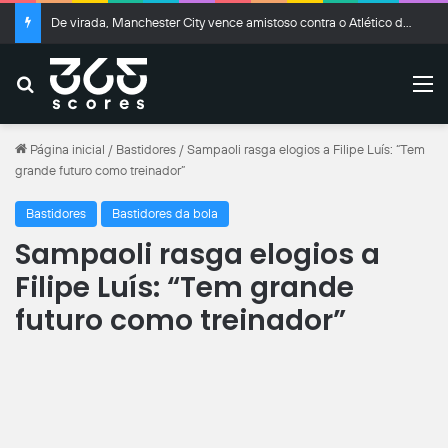
De virada, Manchester City vence amistoso contra o Atlético de Madrid
Buscar
M
Página inicial
/
Bastidores
/
Sampaoli rasga elogios a Filipe Luís: “Tem
grande futuro como treinador”
Bastidores
Bastidores da bola
Sampaoli rasga elogios a
Filipe Luís: “Tem grande
futuro como treinador”