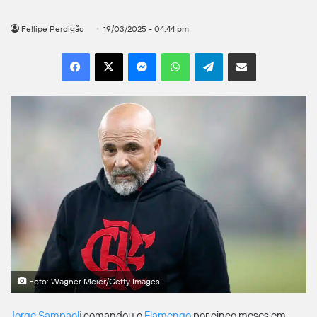
Fellipe Perdigão
19/03/2025 - 04:44 pm
Facebook
X
Messenger
WhatsApp
Telegram
Compartilhar por e-mail
Foto: Wagner Meier/Getty Images
Jorge Sampaoli
comandou o
Flamengo
por cinco meses em