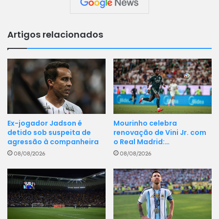
Artigos relacionados
Ex-jogador Jadson é
Mourinho celebra
detido sob suspeita de
renovação de Vini Jr. com
agressão à companheira
o Real Madrid:…
08/08/2026
08/08/2026