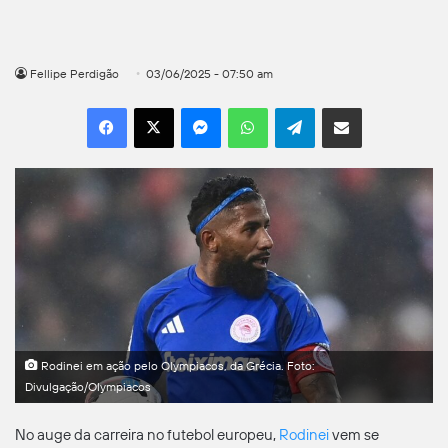
Fellipe Perdigão
03/06/2025 - 07:50 am
Facebook
X
Messenger
WhatsApp
Telegram
Compartilhar por e-mail
Rodinei em ação pelo Olympiacos, da Grécia. Foto:
Divulgação/Olympiacos
No auge da carreira no futebol europeu,
Rodinei
vem se