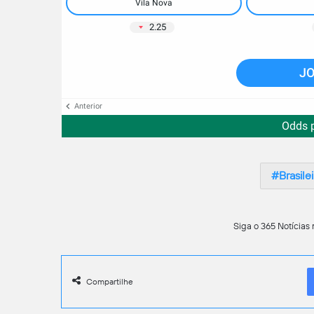
Vila Nova
2.25
JO
Anterior
Odds 
Brasile
Siga o 365 Notícias 
Compartilhe