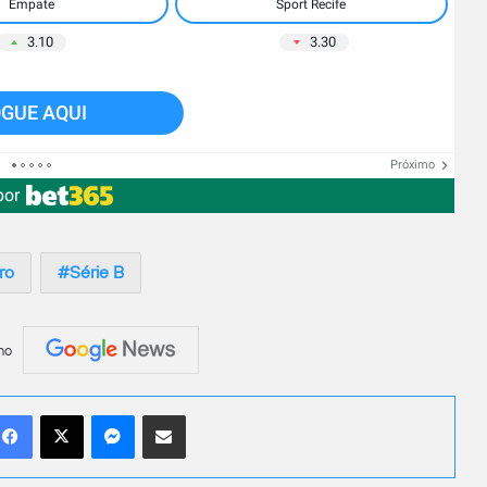
Empate
Sport Recife
3.10
3.30
GUE AQUI
Próximo
por
iro
Série B
no
Facebook
X
Messenger
Compartilhar por e-mail