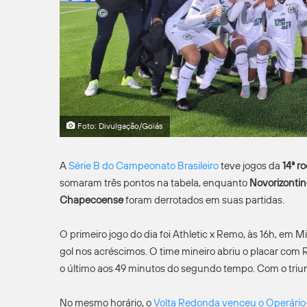
Foto: Divulgação/Goiás
A
Série B do Campeonato Brasileiro
teve jogos da
14ª r
somaram três pontos na tabela, enquanto
Novorizonti
Chapecoense
foram derrotados em suas partidas.
O primeiro jogo do dia foi Athletic x Remo, às 16h, em 
gol nos acréscimos. O time mineiro abriu o placar com
o último aos 49 minutos do segundo tempo. Com o triun
No mesmo horário, o
Volta Redonda venceu o Operário-