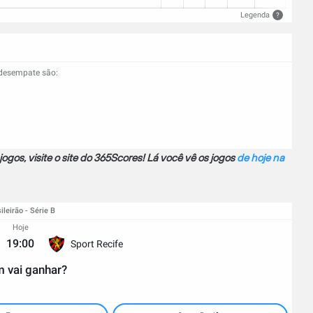
Legenda
?
 desempate são:
jogos, visite o site do 365Scores! Lá você vê os jogos
de hoje na
ileirão - Série B
Hoje
19:00
Sport Recife
 vai ganhar?