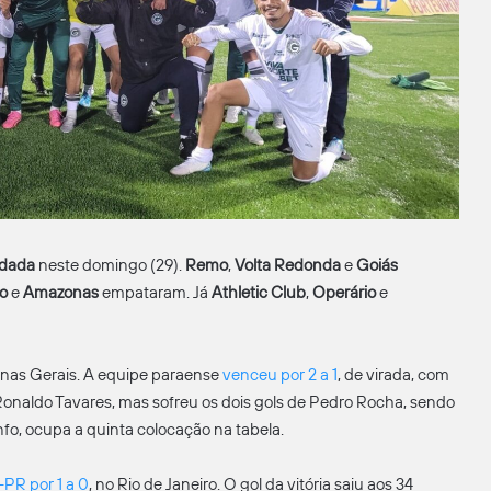
odada
neste domingo (29).
Remo
,
Volta Redonda
e
Goiás
no
e
Amazonas
empataram. Já
Athletic Club
,
Operário
e
Minas Gerais. A equipe paraense
venceu por 2 a 1
, de virada, com
 Ronaldo Tavares, mas sofreu os dois gols de Pedro Rocha, sendo
fo, ocupa a quinta colocação na tabela.
PR por 1 a 0
, no Rio de Janeiro. O gol da vitória saiu aos 34