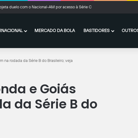
ojeta duelo com o Nacional-AM por acesso à Série C
RNACIONAL
MERCADO DA BOLA
BASTIDORES
OUTROS
 na rodada da Série B do Brasileiro; veja
nda e Goiás
a da Série B do