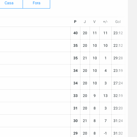
Casa
Fora
P
J
V
+/-
Gol
E
40
20
11
11
23:12
7
35
20
10
10
22:12
5
35
21
10
1
29:28
5
34
20
10
4
23:19
4
34
20
10
3
27:24
4
33
20
9
13
32:19
6
31
20
8
3
23:20
7
30
21
8
7
31:24
6
29
20
8
-1
31:32
5