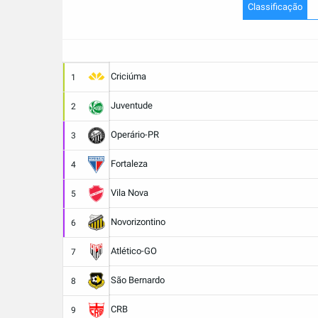
Classificação
Criciúma
1
Juventude
2
Operário-PR
3
Fortaleza
4
Vila Nova
5
Novorizontino
6
Atlético-GO
7
São Bernardo
8
CRB
9