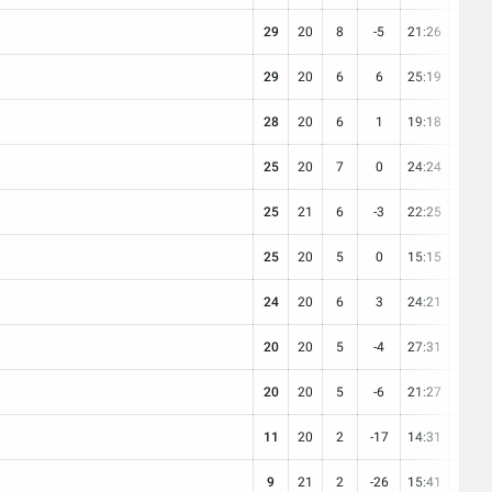
29
20
8
-5
21:26
5
29
20
6
6
25:19
11
28
20
6
1
19:18
10
25
20
7
0
24:24
4
25
21
6
-3
22:25
7
25
20
5
0
15:15
10
24
20
6
3
24:21
6
20
20
5
-4
27:31
5
20
20
5
-6
21:27
5
11
20
2
-17
14:31
5
9
21
2
-26
15:41
3