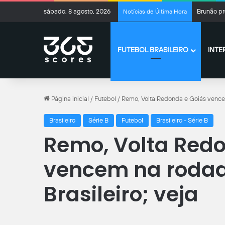
sábado, 8 agosto, 2026
Brunão pr
Notícias de Última Hora
FUTEBOL BRASILEIRO
INTE
Página inicial
/
Futebol
/
Remo, Volta Redonda e Goiás vencem
Brasileiro
Série B
Futebol
Brasileiro - Série B
Remo, Volta Redo
vencem na rodad
Brasileiro; veja