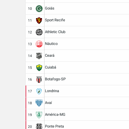
Goiás
10
Sport Recife
11
Athletic Club
12
Náutico
13
Ceará
14
Cuiabá
15
Botafogo-SP
16
Londrina
17
Avaí
18
América-MG
19
Ponte Preta
20