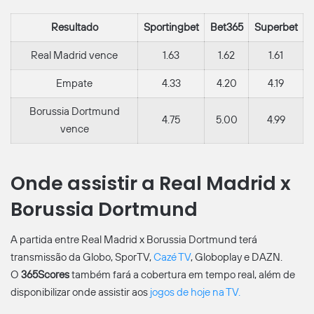
Resultado
Sportingbet
Bet365
Superbet
Real Madrid vence
1.63
1.62
1.61
Empate
4.33
4.20
4.19
Borussia Dortmund
4.75
5.00
4.99
vence
Onde assistir a Real Madrid x
Borussia Dortmund
A partida entre Real Madrid x Borussia Dortmund terá
transmissão da Globo, SporTV,
Cazé TV
, Globoplay e DAZN.
O
365Scores
também fará a cobertura em tempo real, além de
disponibilizar onde assistir aos
jogos de hoje na TV.