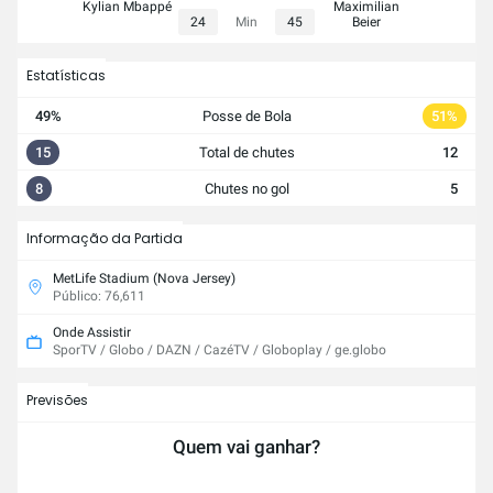
Kylian Mbappé
Maximilian
24
Min
45
Beier
Estatísticas
49%
Posse de Bola
51%
15
Total de chutes
12
8
Chutes no gol
5
Informação da Partida
MetLife Stadium (Nova Jersey)
Público: 76,611
Onde Assistir
SporTV / Globo / DAZN / CazéTV / Globoplay / ge.globo
Previsões
Quem vai ganhar?