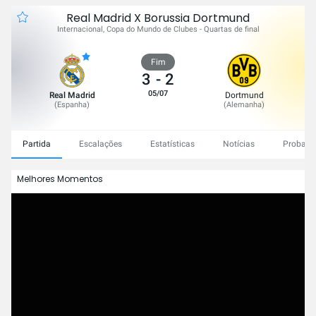
Real Madrid X Borussia Dortmund
Internacional, Copa do Mundo de Clubes - Quartas de final
Fim
3
-
2
05/07
Real Madrid
Dortmund
(
Espanha
)
(
Alemanha
)
Partida
Escalações
Estatísticas
Notícias
Probabil
Melhores Momentos