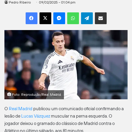
Pedro Ribeiro
09/02/2025 - 01:04 pm
Facebook
X
Messenger
WhatsApp
Telegram
Compartilhar por e-mail
Foto: Reprodução/Real Madrid
O
Real Madrid
publicou um comunicado oficial confirmando a
lesão de
Lucas Vázquez
muscular na perna esquerda. O
jogador deixou o gramado do clássico de Madrid contra o
Atlético no último sábado, aos 81 minutos.