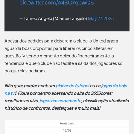
pic.twitter.com/64SCYqbwQ6
— Lamec Angelø (@lamec_angelo)
May 27, 2025
Apesar dos pedidos para deixarem o clube, o United agora
aguarda boas propostas para liberar os cinco atletas em
questão. Vivendo momento delicado financeiramente, a
tendência é que o clube não facilite a saída dos jogadores só
porque eles pediram.
Não quer perder nenhum
placar de futebol
ou os
jogos de hoje
na tv
? Fique por dentro acessando o site do 365Scores:
resultado ao vivo,
jogos em andamento
, classificação atualizada,
histórico de confrontos, desfalques e muito mais!
Amistoso
12/08