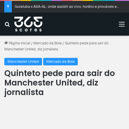
Goiatuba x ASA-AL: onde assistir ao vivo, horário e prováveis escalações
Buscar
M
Página inicial
/
Mercado da Bola
/
Quinteto pede para sair do
Manchester United, diz jornalista
Manchester United
Mercado da Bola
Quinteto pede para sair do
Manchester United, diz
jornalista