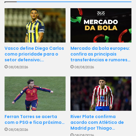
Vasco define Diego Carlos
Mercado da bola europeu:
como prioridade para o
confira as principais
setor defensivo;…
transferências e rumores…
08/08/2026
08/08/2026
Ferran Torres se acerta
River Plate confirma
com o PSG e fica próximo…
acordo com Atlético de
Madrid por Thiago…
08/08/2026
08/08/2026