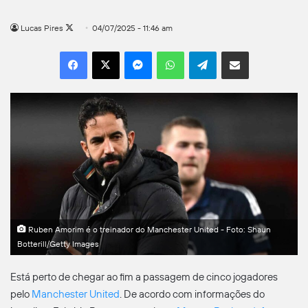
Follow
Lucas Pires
04/07/2025 - 11:46 am
on
Facebook
X
Messenger
WhatsApp
Telegram
Compartilhar por e-mail
X
Ruben Amorim é o treinador do Manchester United - Foto: Shaun
Botterill/Getty Images
Está perto de chegar ao fim a passagem de cinco jogadores
pelo
Manchester United
. De acordo com informações do