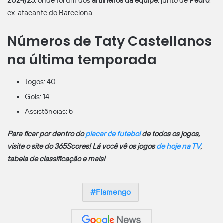
2024/25
, onde foi um dos
artilheiros da equipe
, junto de
Pedro
,
ex-atacante do Barcelona.
Números de Taty Castellanos
na última temporada
Jogos: 40
Gols: 14
Assistências: 5
Para ficar por dentro do
placar de futebol
de todos os jogos,
visite o site do 365Scores! Lá você vê os jogos
de hoje na TV
,
tabela de classificação e mais!
Flamengo