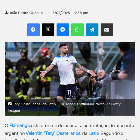
João Pedro Cupello
15/07/2025 - 12:38 pm
Facebook
X
Messenger
WhatsApp
Telegram
Compartilhar por e-mail
Taty Castellanos, da Lazio - Giuseppe Maffia/NurPhoto via Getty
Images
O
Flamengo
está próximo de acertar a contratação do atacante
argentino
Valentín “Taty” Castellanos
, da
Lazio
. Segundo o