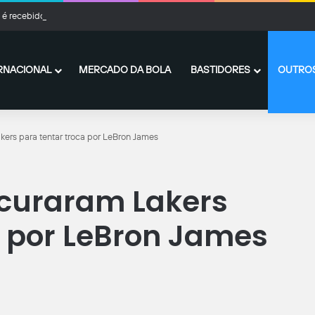
 é recebido com festa impressionante para assinar com o Trabzonspor: “Nunca v
RNACIONAL
MERCADO DA BOLA
BASTIDORES
OUTROS
kers para tentar troca por LeBron James
ocuraram Lakers
a por LeBron James