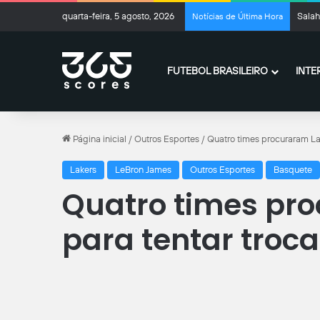
quarta-feira, 5 agosto, 2026
Salah
Notícias de Última Hora
FUTEBOL BRASILEIRO
INTE
Página inicial
/
Outros Esportes
/
Quatro times procuraram La
Lakers
LeBron James
Outros Esportes
Basquete
Quatro times pr
para tentar troc