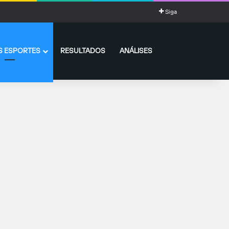
i algo assim”
Siga
 ESPORTES
RESULTADOS
ANÁLISES