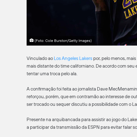
(Foto: Cole Burston/Getty Images)
Vinculado ao
Los Angeles Lakers
por, pelo menos, mais
mais distante do time californiano. De acordo com seu 
tentar uma troca pelo ala.
A confirmação foi feita ao jornalista Dave MecMenam
reforçou, porém, que em contramão ao interesse de out
ser trocado ou sequer discutiu a possibilidade com o La
Presente na arquibancada para assistir ao jogo do La
a participar da transmissão da ESPN para evitar falar s