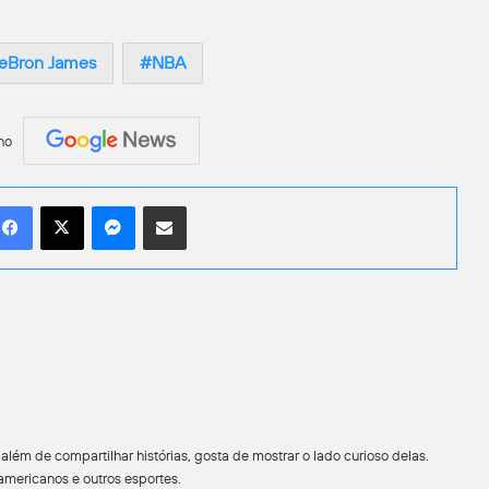
eBron James
NBA
no
Facebook
X
Messenger
Compartilhar por e-mail
lém de compartilhar histórias, gosta de mostrar o lado curioso delas.
americanos e outros esportes.