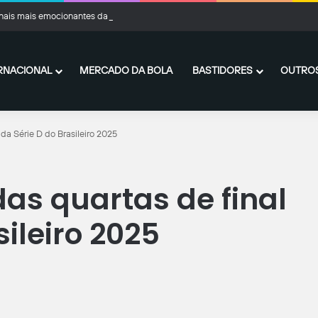
finais mais emocionantes da Copa do Brasil
RNACIONAL
MERCADO DA BOLA
BASTIDORES
OUTROS
 da Série D do Brasileiro 2025
das quartas de final
sileiro 2025