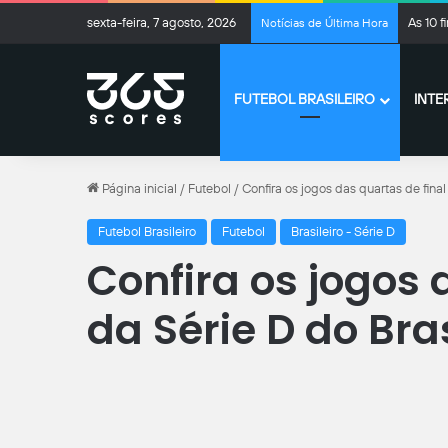
sexta-feira, 7 agosto, 2026
As 10 
Notícias de Última Hora
FUTEBOL BRASILEIRO
INTE
Página inicial
/
Futebol
/
Confira os jogos das quartas de final
Futebol Brasileiro
Futebol
Brasileiro - Série D
Confira os jogos 
da Série D do Bra