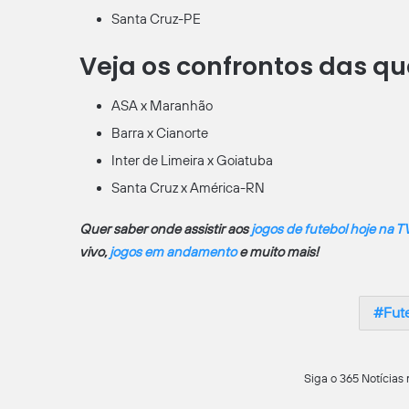
Santa Cruz-PE
Veja os confrontos das qua
ASA x Maranhão
Barra x Cianorte
Inter de Limeira x Goiatuba
Santa Cruz x América-RN
Quer saber onde assistir aos
jogos de futebol hoje na T
vivo,
jogos em andamento
e muito mais!
Fute
Siga o 365 Notícias 