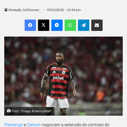
Redação 365Scores
19/03/2025 - 01:34 pm
Facebook
X
Messenger
WhatsApp
Telegram
Compartilhar por e-mail
Foto: Thiago Ribeiro/AGIF
Flamengo
e
Gerson
negociam a extensão do contrato do