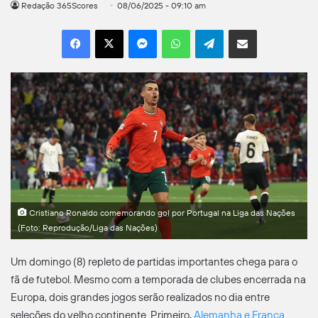
Redação 365Scores
08/06/2025 - 09:10 am
Facebook
X
Messenger
WhatsApp
Telegram
Compartilhar por e-mail
Cristiano Ronaldo comemorando gol por Portugal na Liga das Nações
(Foto: Reprodução/Liga das Nações)
Um domingo (8) repleto de partidas importantes chega para o
fã de futebol. Mesmo com a temporada de clubes encerrada na
Europa, dois grandes jogos serão realizados no dia entre
seleções do velho continente. Primeiro,
Alemanha e França