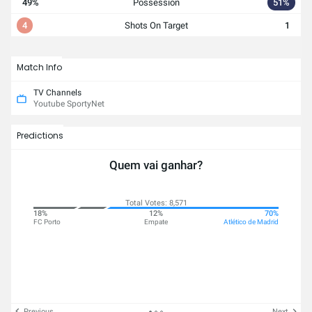
49%
Possession
51%
4
Shots On Target
1
Match Info
TV Channels
Youtube SportyNet
Predictions
Quem vai ganhar?
Total Votes: 8,571
18%
12%
70%
FC Porto
Empate
Atlético de Madrid
Previous
Next