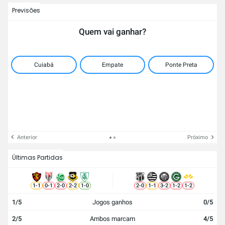
Previsões
Quem vai ganhar?
Cuiabá
Empate
Ponte Preta
Anterior
Próximo
Últimas Partidas
1
-
1
0
-
1
2
-
0
2
-
2
1
-
0
2
-
0
1
-
1
3
-
2
1
-
2
1
-
2
1/5
Jogos ganhos
0/5
2/5
Ambos marcam
4/5