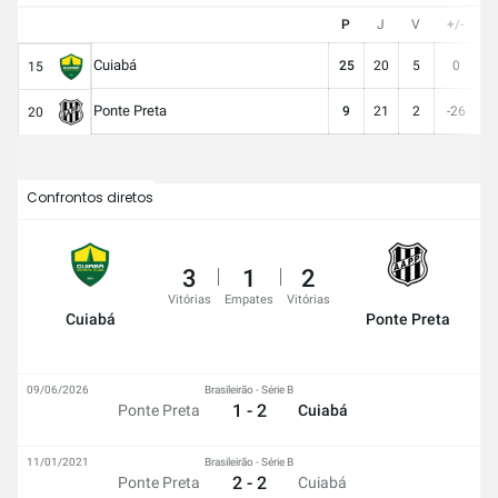
P
J
V
+/-
G
Cuiabá
25
20
5
0
1
15
Ponte Preta
9
21
2
-26
1
20
Confrontos diretos
3
1
2
Vitórias
Empates
Vitórias
Cuiabá
Ponte Preta
09/06/2026
Brasileirão - Série B
1 - 2
Ponte Preta
Cuiabá
11/01/2021
Brasileirão - Série B
2 - 2
Ponte Preta
Cuiabá