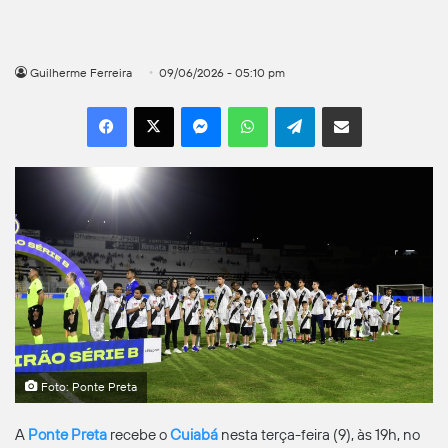
Guilherme Ferreira
09/06/2026 - 05:10 pm
Facebook
X
Messenger
WhatsApp
Telegram
Compartilhar por e-mail
Foto: Ponte Preta
A
Ponte
Preta
recebe o
Cuiabá
nesta terça-feira (9), às 19h, no