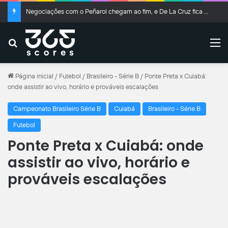
Negociações com o Peñarol chegam ao fim, e De La Cruz fica no Flamengo
Buscar
M
Página inicial
/
Futebol
/
Brasileiro - Série B
/
Ponte Preta x Cuiabá:
onde assistir ao vivo, horário e prováveis escalações
Campeonato Brasileiro Série B
Cuiabá
Brasileiro - Série B
Futebol
Ponte Preta x Cuiabá: onde
assistir ao vivo, horário e
prováveis escalações