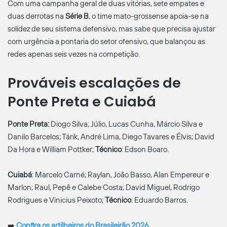
Com uma campanha geral de duas vitórias, sete empates e
duas derrotas na
Série B
, o time mato-grossense apoia-se na
solidez de seu sistema defensivo, mas sabe que precisa ajustar
com urgência a pontaria do setor ofensivo, que balançou as
redes apenas seis vezes na competição.
Prováveis escalações de
Ponte Preta e Cuiabá
Ponte
Preta:
Diogo Silva; Júlio, Lucas Cunha, Márcio Silva e
Danilo Barcelos; Tárik, André Lima, Diego Tavares e Élvis; David
Da Hora e William Pottker;
Técnico
: Edson Boaro.
Cuiabá
: Marcelo Carné; Raylan, João Basso, Alan Empereur e
Marlon; Raul, Pepê e Calebe Costa; David Miguel, Rodrigo
Rodrigues e Vinicius Peixoto;
Técnico
: Eduardo Barros.
➡️
Confira os artilheiros do Brasileirão 2026