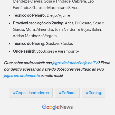
Méndez e Olivera; Sosa e Trindade; Cabrera, Léo
Fernández, Garcia e Maximiliano Silvera
Técnico do Peñarol
: Diego Aguirre
Provável escalação do Racing:
Arias; Di Cesare, Sosa e
Garcia; Mura, Almendra, Juan Nardoni e Rojas; Solari,
Adrian Martinez e Vergara
Técnico do Racing:
Gustavo Costas
Onde assistir
: 365Scores e Paramount+
Quer saber onde assistir aos
jogos de futebol hoje na TV
? Fique
por dentro acessando o site do 365scores: resultado ao vivo,
jogos em andamento
e muito mais!
Copa Libertadores
Peñarol
Racing