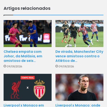
Artigos relacionados
Chelsea empata com
De virada, Manchester City
Johor, da Malásia, em
vence amistoso contra o
amistoso de seis…
Atlético de…
09/08/2026
09/08/2026
Liverpool x Monaco em
Liverpool x Monaco: onde