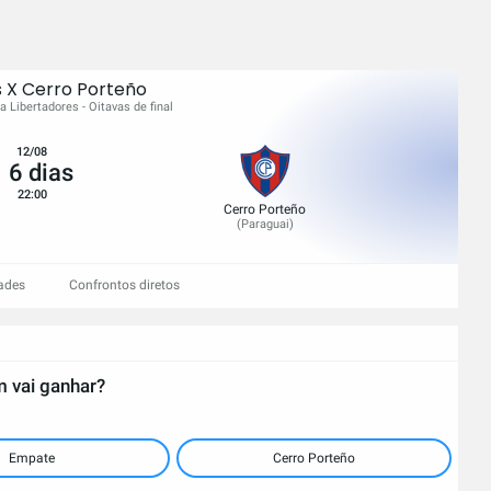
 X Cerro Porteño
 Libertadores - Oitavas de final
12/08
6 dias
22:00
Cerro Porteño
(
Paraguai
)
ades
Confrontos diretos
 vai ganhar?
Empate
Cerro Porteño