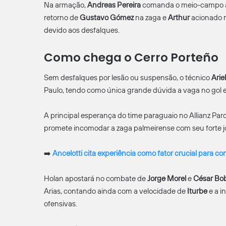
Na armação,
Andreas Pereira
comanda o meio-campo ao 
retorno de
Gustavo Gómez
na zaga e
Arthur
acionado n
devido aos desfalques.
Como chega o Cerro Porteño
Sem desfalques por lesão ou suspensão, o técnico
Ariel
Paulo, tendo como única grande dúvida a vaga no gol e
A principal esperança do time paraguaio no Allianz Pa
promete incomodar a zaga palmeirense com seu forte jo
➡️
Ancelotti cita experiência como fator crucial para 
Holan apostará no combate de
Jorge
Morel
e
César
Bob
Arias, contando ainda com a velocidade de
Iturbe
e a i
ofensivas.