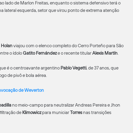
lado de Marlon Freitas, enquanto o sistema defensivo terá o
a lateral esquerda, setor que virou ponto de extrema atenção
Holan
viajou com o elenco completo do Cerro Porteño para São
ntre o ídolo
Gatito Fernández
e o recente titular
Alexis
Martín
.
rque é o centroavante argentino
Pablo
Vegetti
, de 37 anos, que
go de pivô e bola aérea.
convocação de Weverton
adilla
no meio-campo para neutralizar Andreas Pereira e Jhon
nfiltração de
Klimowicz
para municiar
Torres
nas transições