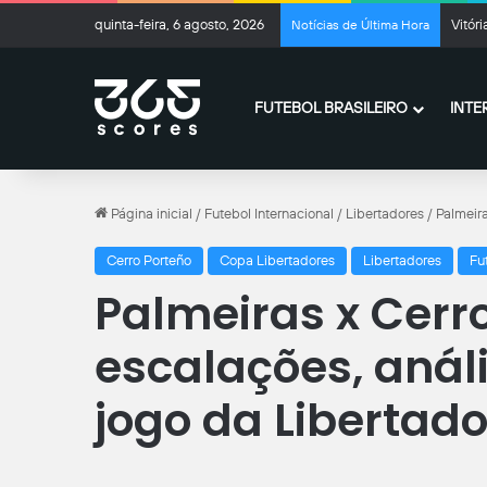
quinta-feira, 6 agosto, 2026
Vitóri
Notícias de Última Hora
FUTEBOL BRASILEIRO
INTE
Página inicial
/
Futebol Internacional
/
Libertadores
/
Palmeira
Cerro Porteño
Copa Libertadores
Libertadores
Fu
Palmeiras x Cerro
escalações, análi
jogo da Libertad