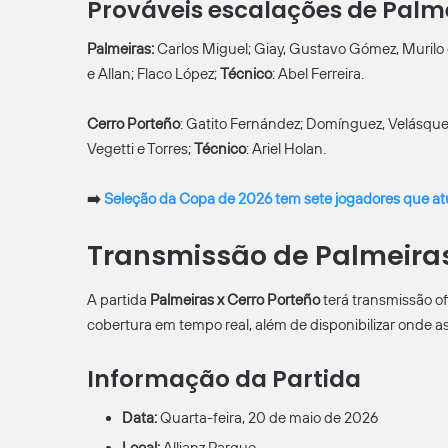
Prováveis escalações de Palme
Palmeiras
:
Carlos Miguel; Giay, Gustavo Gómez, Murilo e
e Allan; Flaco López;
Técnico
: Abel Ferreira.
Cerro Porteño
: Gatito Fernández; Domínguez, Velásquez,
Vegetti e Torres;
Técnico
: Ariel Holan.
➡️
Seleção da Copa de 2026 tem sete jogadores que at
Transmissão de Palmeiras
A partida
Palmeiras x Cerro Porteño
terá transmissão of
cobertura em tempo real, além de disponibilizar onde as
Informação da Partida
Data:
Quarta-feira, 20 de maio de 2026