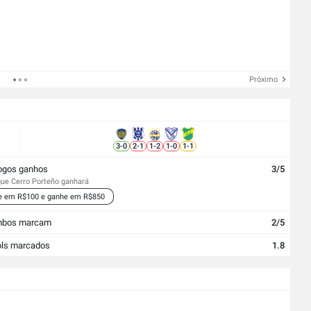
Próximo
3
-
0
2
-
1
1
-
2
1
-
0
1
-
1
ogos ganhos
3/5
ue Cerro Porteño ganhará
e em R$100 e ganhe em R$850
bos marcam
2/5
ls marcados
1.8