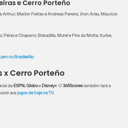
iras e Cerro Porteño
 Arthur; Marlon Freitas e Andreas Pereira; Jhon Arias, Maurício
 Pérez e Chaparro; Bobadilla, Morel e Piris da Motta; Iturbe,
uam no Brasileirão
 x Cerro Porteño
icial da
ESPN, Globo
e
Disney+
. O
365Scores
também fará a
sistir aos
jogos de hoje na TV.