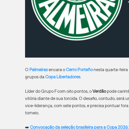
O
Palmeiras
encara o
Cerro Porteño
nesta quarta-feira
grupos da
Copa Libertadores
.
Líder do Grupo F com oito pontos, o
Verdão
pode carimb
vitória diante de sua torcida. O desafio, contudo, será 
vice-liderança, com sete pontos, e precisa pontuar fo
torneio.
➡️
Convocação da seleção brasileira para a Copa 2026: 