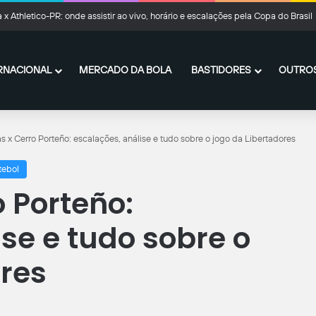
a x Athletico-PR: onde assistir ao vivo, horário e escalações pela Copa do Brasil
RNACIONAL
MERCADO DA BOLA
BASTIDORES
OUTROS
s x Cerro Porteño: escalações, análise e tudo sobre o jogo da Libertadores
tebol
 Porteño:
se e tudo sobre o
ores