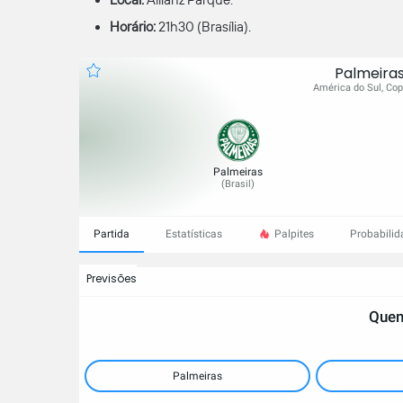
Local:
Allianz Parque.
Horário:
21h30 (Brasília).
Palmeiras
América do Sul, Copa
Palmeiras
(
Brasil
)
Partida
Estatísticas
Palpites
Probabilid
Previsões
Quem
Palmeiras