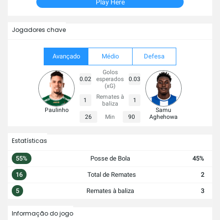
Play Here
Jogadores chave
Avançado
Médio
Defesa
Golos
0.02
esperados
0.03
(xG)
Remates à
1
1
baliza
Paulinho
Samu
26
Min
90
Aghehowa
Estatísticas
55%
Posse de Bola
45%
16
Total de Remates
2
5
Remates à baliza
3
Informação do jogo