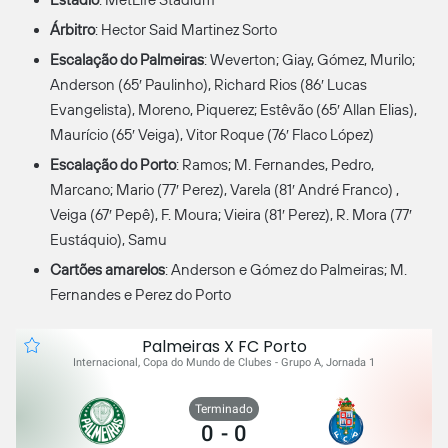
Árbitro
: Hector Said Martinez Sorto
Escalação do Palmeiras
: Weverton; Giay, Gómez, Murilo;
Anderson (65′ Paulinho), Richard Rios (86′ Lucas
Evangelista), Moreno, Piquerez; Estêvão (65′ Allan Elias),
Maurício (65′ Veiga), Vitor Roque (76′ Flaco López)
Escalação do Porto
: Ramos; M. Fernandes, Pedro,
Marcano; Mario (77′ Perez), Varela (81′ André Franco) ,
Veiga (67′ Pepê), F. Moura; Vieira (81′ Perez), R. Mora (77′
Eustáquio), Samu
Cartões amarelos
: Anderson e Gómez do Palmeiras; M.
Fernandes e Perez do Porto
Palmeiras X FC Porto
Internacional, Copa do Mundo de Clubes - Grupo A, Jornada 1
Terminado
0
-
0