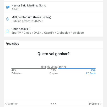
Hector Said Martinez Sorto
Árbitro
MetLife Stadium (Nova Jersey)
Público presente: 46,275
Onde assistir?
SporTV / Globo / DAZN / CazéTV / Globoplay / ge.globo
Previsões
Quem vai ganhar?
Total de votos: 65,478
42%
13%
45%
Palmeiras
Empate
FC Porto
Anterior
Próximo