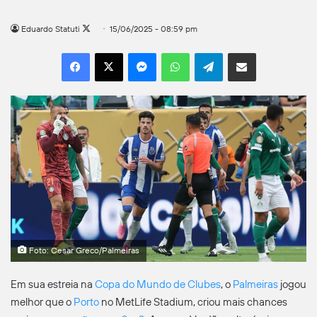
Follow
Eduardo Statuti
15/06/2025 - 08:59 pm
on
Facebook
X
Messenger
WhatsApp
Telegram
Compartilhar por e-mail
X
Foto: Cesar Greco/Palmeiras
Em sua estreia na
Copa do Mundo de Clubes
, o
Palmeiras
jogou
melhor que o
Porto
no MetLife Stadium, criou mais chances