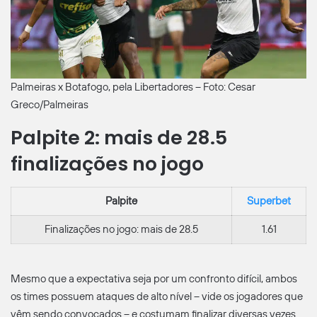
Palmeiras x Botafogo, pela Libertadores – Foto: Cesar
Greco/Palmeiras
Palpite 2: mais de 28.5
finalizações no jogo
Palpite
Superbet
Finalizações no jogo: mais de 28.5
1.61
Mesmo que a expectativa seja por um confronto difícil, ambos
os times possuem ataques de alto nível – vide os jogadores que
vêm sendo convocados – e costumam finalizar diversas vezes