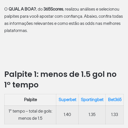
O
QUAL A BOA?
, do
365Scores
, realizou análises e selecionou
palpites para você apostar com confiança. Abaixo, confira todas
as informações relevantes e como estão as odds nas melhores
plataformas.
Palpite 1: menos de 1.5 gol no
1° tempo
Palpite
Superbet
Sportingbet
Bet365
1° tempo – total de gols:
1.40
1.35
1.33
menos de 1.5