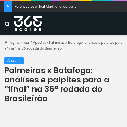
Ferencvaros x Real Madrid: onde assistir ao vivo, horário e escalações
Buscar
M
Página inicial
/
Apostas
/
Palmeiras x Botafogo: análises e palpites para
a “final” na 36ª rodada do Brasileirão
Apostas
Palmeiras x Botafogo:
análises e palpites para a
“final” na 36ª rodada do
Brasileirão