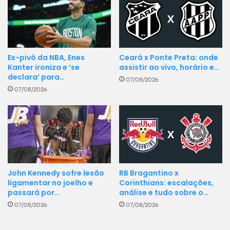
Ceará x Ponte Preta: onde
Ex-pivô da NBA, Enes
assistir ao vivo, horário e…
Kanter ironiza e ‘se
declara’ para…
07/08/2026
07/08/2026
RB Bragantino x
John Kennedy sofre lesão
Corinthians: escalações,
ligamentar no joelho e
análise e tudo sobre o…
passará por…
07/08/2026
07/08/2026