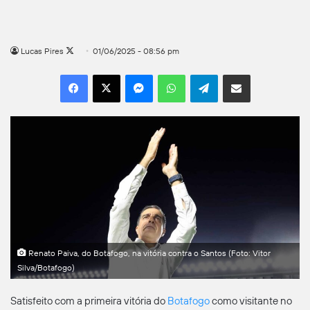
Follow
Lucas Pires
01/06/2025 - 08:56 pm
on
Facebook
X
Messenger
WhatsApp
Telegram
Compartilhar por e-mail
X
Renato Paiva, do Botafogo, na vitória contra o Santos (Foto: Vitor
Silva/Botafogo)
Satisfeito com a primeira vitória do
Botafogo
como visitante no