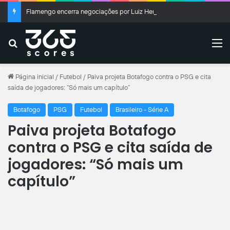
Flamengo encerra negociações por Luiz Henrique
Buscar
M
Página inicial
/
Futebol
/
Paiva projeta Botafogo contra o PSG e cita
saída de jogadores: “Só mais um capítulo”
Botafogo
PSG
Futebol
Brasileiro - Série A
Paiva projeta Botafogo
contra o PSG e cita saída de
jogadores: “Só mais um
capítulo”