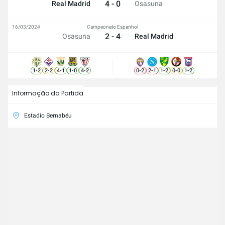
4 - 0
Real Madrid
Osasuna
16/03/2024
Campeonato Espanhol
2 - 4
Osasuna
Real Madrid
1
-
2
2
-
2
4
-
1
1
-
0
4
-
2
0
-
2
2
-
1
1
-
2
0
-
0
1
-
2
Informação da Partida
Estadio Bernabéu