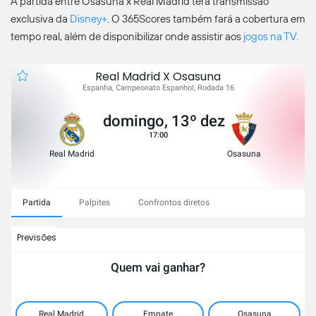
A partida entre Osasuna x Real Madrid terá transmissão
exclusiva da
Disney+
. O 365Scores também fará a cobertura em
tempo real, além de disponibilizar onde assistir aos
jogos na TV.
Real Madrid X Osasuna
Espanha, Campeonato Espanhol, Rodada 16
domingo, 13º dez
17:00
Real Madrid
Osasuna
Partida
Palpites
Confrontos diretos
Previsões
Quem vai ganhar?
Real Madrid
Empate
Osasuna