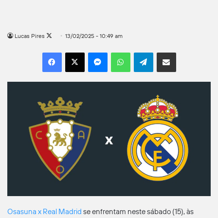
Follow
Lucas Pires
13/02/2025 - 10:49 am
on
Facebook
X
Messenger
WhatsApp
Telegram
Compartilhar por e-mail
X
Osasuna x Real Madrid
se enfrentam neste sábado (15), às