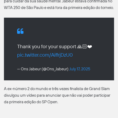
para cuidar da sua saúde mental. Jabeur estava confirmada no
WTA 250 de São Paulo e está fora da primeira edição do torneio.
Thank you for your support 🙏🏻❤️
pic.twitter.com/AiffrjDzU0
— Ons Jabeur (@Ons_Jabeur)
July 17, 2025
A ex-número 2 do mundo e três vezes finalista de Grand Slam
divulgou um vídeo para anunciar que não vai poder participar
da primeira edição do SP Open.