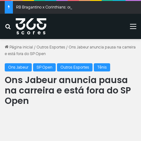
RB Bragantino x Corinthians: onde assistir ao vivo, horário e prováveis escalações
Buscar
M
Página inicial
/
Outros Esportes
/
Ons Jabeur anuncia pausa na carreira
e está fora do SP Open
Ons Jabeur
SP Open
Outros Esportes
Tênis
Ons Jabeur anuncia pausa
na carreira e está fora do SP
Open