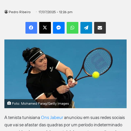
Pedro Ribeiro
17/07/2025 - 12:26 pm
Facebook
X
Messenger
WhatsApp
Telegram
Compartilhar por e-mail
Foto: Mohamed Farag/Getty Images
A tenista tunisiana
Ons Jabeur
anunciou em suas redes sociais
que vai se afastar das quadras por um período indeterminado