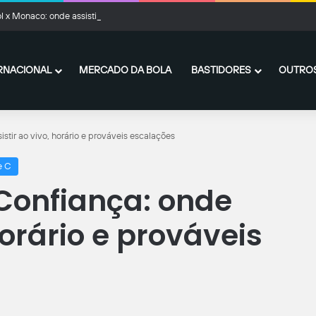
l x Monaco: onde assistir ao vivo, horário e prováveis escalações
RNACIONAL
MERCADO DA BOLA
BASTIDORES
OUTROS
stir ao vivo, horário e prováveis escalações
e C
Confiança: onde
horário e prováveis