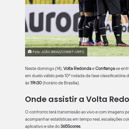
Foto: JOÃO BRAZ/COMKT-VRFC
Neste domingo (14),
Volta Redonda
e
Confiança
se enfr
em duelo válido pela 10ª rodada da fase classificatória
às
19h30
(horário de Brasília).
Onde assistir a Volta Red
O confronto terá transmissão ao vivo e com imagens p
acompanhar estatísticas em tempo real, escalações conf
aplicativo e site do
365Scores
.