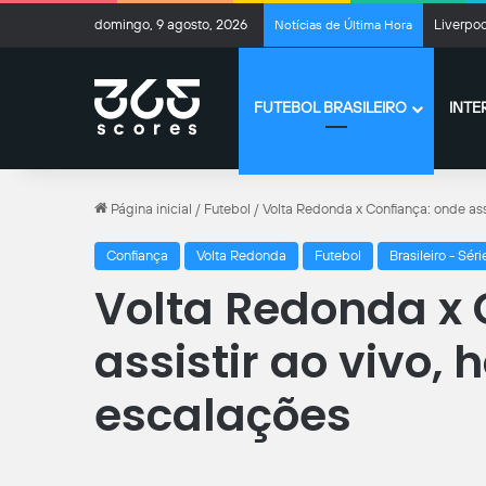
domingo, 9 agosto, 2026
Liverpoo
Notícias de Última Hora
FUTEBOL BRASILEIRO
INTE
Página inicial
/
Futebol
/
Volta Redonda x Confiança: onde assi
Confiança
Volta Redonda
Futebol
Brasileiro - Séri
Volta Redonda x 
assistir ao vivo, 
escalações