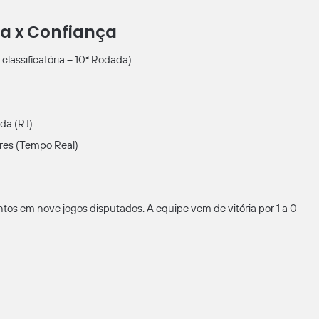
da x Confiança
classificatória – 10ª Rodada)
da (RJ)
res (Tempo Real)
ntos em nove jogos disputados. A equipe vem de vitória por 1 a 0