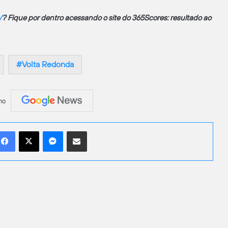
V
? Fique por dentro acessando o site do 365Scores: resultado ao
Volta Redonda
no
Facebook
X
Messenger
Compartilhar por e-mail