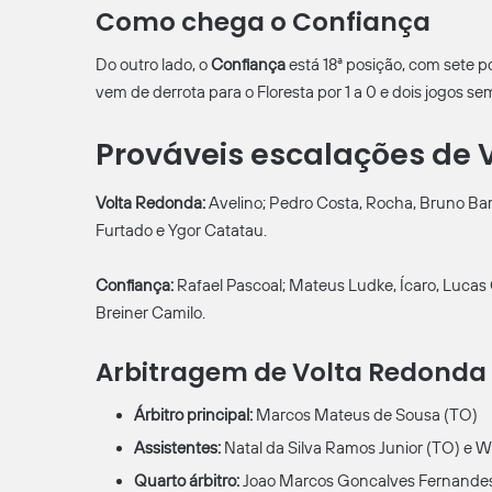
Como chega o Confiança
Do outro lado, o
Confiança
está 18ª posição, com sete p
vem de derrota para o Floresta por 1 a 0 e dois jogos se
Prováveis escalações de 
Volta Redonda:
Avelino; Pedro Costa, Rocha, Bruno Barra
Furtado e Ygor Catatau.
Confiança:
Rafael Pascoal; Mateus Ludke, Ícaro, Lucas C
Breiner Camilo.
Arbitragem de Volta Redonda
Árbitro principal:
Marcos Mateus de Sousa (TO)
Assistentes:
Natal da Silva Ramos Junior (TO) e 
Quarto árbitro:
Joao Marcos Goncalves Fernandes