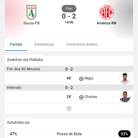
Fim
0
-
2
14/06
Sousa-PB
América-RN
Partida
Estatísticas
Confrontos diretos
Eventos da Partida
0 - 2
Fim dos 90 Minutos
48'
Régis
0 - 2
Intervalo
28'
Charles
Estatísticas
47%
Posse de Bola
53%