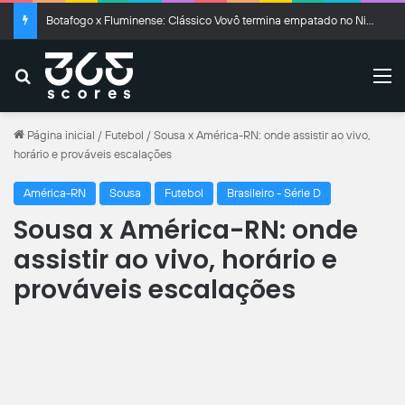
Botafogo x Fluminense: Clássico Vovô termina empatado no Nilton Santos
Buscar
M
Página inicial
/
Futebol
/
Sousa x América-RN: onde assistir ao vivo,
horário e prováveis escalações
América-RN
Sousa
Futebol
Brasileiro - Série D
Sousa x América-RN: onde
assistir ao vivo, horário e
prováveis escalações