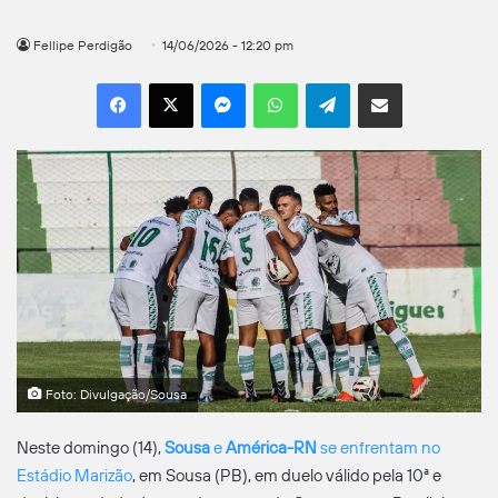
Fellipe Perdigão
14/06/2026 - 12:20 pm
Facebook
X
Messenger
WhatsApp
Telegram
Compartilhar por e-mail
Foto: Divulgação/Sousa
Neste domingo (14),
Sousa
e
América-RN
se enfrentam no
Estádio Marizão
, em Sousa (PB), em duelo válido pela 10ª e