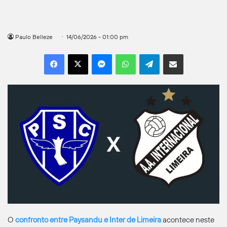
Paulo Belleze
14/06/2026 - 01:00 pm
Facebook
X
Messenger
WhatsApp
Telegram
Compartilhar por e-mail
O
confronto entre Paysandu e Inter de Limeira
acontece neste