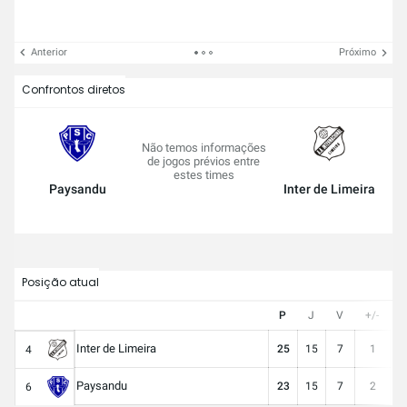
Anterior
Próximo
Confrontos diretos
Não temos informações
de jogos prévios entre
estes times
Paysandu
Inter de Limeira
Posição atual
P
J
V
+/-
G
Inter de Limeira
25
15
7
1
1
4
Paysandu
23
15
7
2
2
6