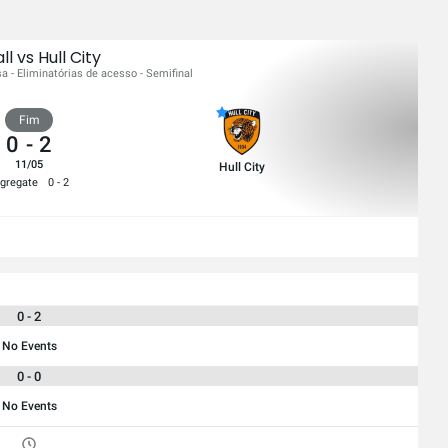
ll vs Hull City
esa - Eliminatórias de acesso - Semifinal
Fim
0
-
2
11/05
Hull City
gregate
0 - 2
0 - 2
No Events
0 - 0
No Events