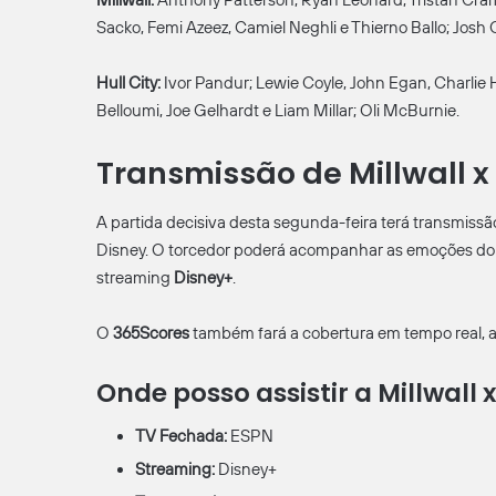
Millwall:
Anthony Patterson; Ryan Leonard, Tristan Cra
Sacko, Femi Azeez, Camiel Neghli e Thierno Ballo; Josh
Hull City:
Ivor Pandur; Lewie Coyle, John Egan, Charlie 
Belloumi, Joe Gelhardt e Liam Millar; Oli McBurnie.
Transmissão de Millwall x 
A partida decisiva desta segunda-feira terá transmissão
Disney. O torcedor poderá acompanhar as emoções do
streaming
Disney+
.
O
365Scores
também fará a cobertura em tempo real, alé
Onde posso assistir a Millwall
TV Fechada:
ESPN
Streaming:
Disney+