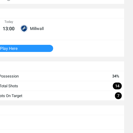
Today
13:00
Millwall
Play Here
Possession
34%
Total Shots
14
ots On Target
7