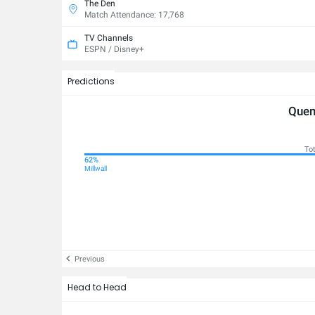
The Den
Match Attendance: 17,768
TV Channels
ESPN / Disney+
Predictions
Quem
Tot
27%
62%
Hull City
Millwall
Previous
Head to Head