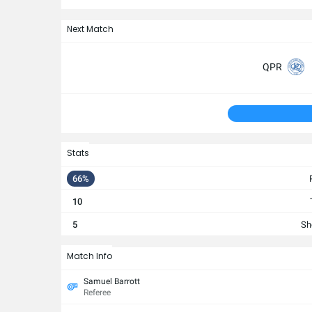
Next Match
QPR
Stats
66%
10
5
Sh
Match Info
Samuel Barrott
Referee