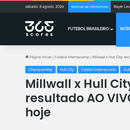
sábado, 8 agosto, 2026
Bayer Leve
Notícias de Última Hora
FUTEBOL BRASILEIRO
INTE
Página inicial
/
Futebol Internacional
/
Millwall x Hull City: e
Championship
Hull City
Futebol Internacional
Out
Millwall x Hull Ci
resultado AO VIVO
hoje