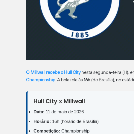
O Millwall recebe o Hull City
nesta segunda-feira (11), e
Championship
. A bola rola às
16h
(de Brasília), no estád
Hull City x Millwall
Data:
11 de maio de 2026
Horário:
16h (horário de Brasília)
Competição:
Championship