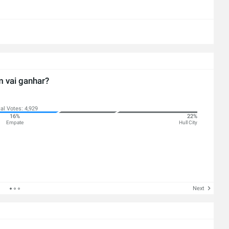
 vai ganhar?
al Votes: 4,929
16%
22%
Empate
Hull City
Next