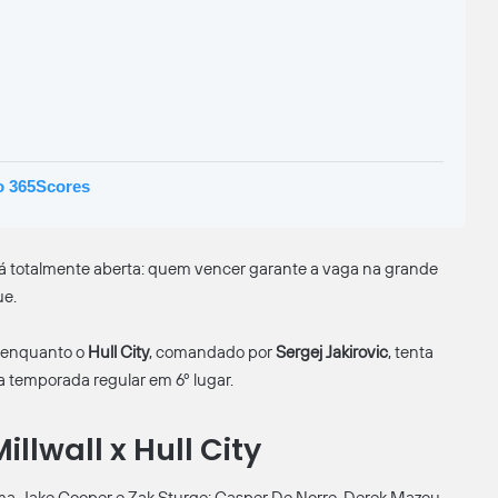
no 365Scores
tá totalmente aberta: quem vencer garante a vaga na grande
ue.
, enquanto o
Hull City
, comandado por
Sergej Jakirovic
, tenta
a temporada regular em 6º lugar.
llwall x Hull City