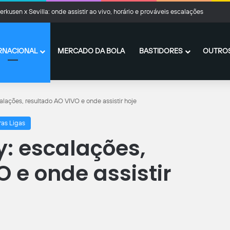
rkusen x Sevilla: onde assistir ao vivo, horário e prováveis escalações
RNACIONAL
MERCADO DA BOLA
BASTIDORES
OUTROS
scalações, resultado AO VIVO e onde assistir hoje
ras Ligas
ty: escalações,
 e onde assistir