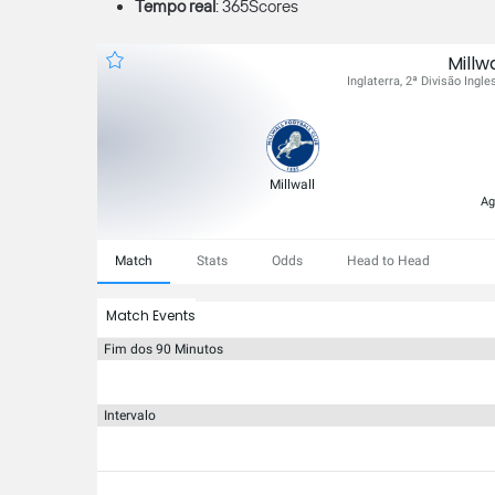
Tempo real
: 365Scores
Millwa
Inglaterra, 2ª Divisão Ingl
Millwall
Ag
Match
Stats
Odds
Head to Head
Match Events
Fim dos 90 Minutos
Intervalo