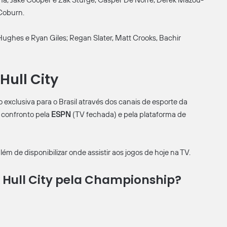
ma, Jake Cooper e Zak Sturge; Casper De Norre, Derek Mazou-
 Coburn.
Hughes e Ryan Giles; Regan Slater, Matt Crooks, Bachir
Hull City
 exclusiva para o Brasil através dos canais de esporte da
 confronto pela
ESPN
(TV fechada) e pela plataforma de
m de disponibilizar onde assistir aos jogos de hoje na TV.
 x Hull City pela Championship?