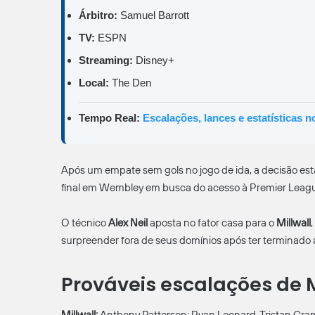
Árbitro:
Samuel Barrott
TV:
ESPN
Streaming:
Disney+
Local:
The Den
Tempo Real:
Escalações, lances e estatísticas 
Após um empate sem gols no jogo de ida, a decisão es
final em Wembley em busca do acesso à Premier Leag
O técnico
Alex Neil
aposta no fator casa para o
Millwall
surpreender fora de seus domínios após ter terminado 
Prováveis escalações de Mi