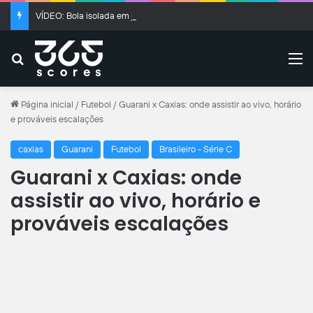
VÍDEO: Bola isolada em jogo no Uruguai causa acidente de carro
Buscar
M
Página inicial
/
Futebol
/
Guarani x Caxias: onde assistir ao vivo, horário
e prováveis escalações
caxias
Guarani
Futebol
Brasileiro - Série C
Guarani x Caxias: onde
assistir ao vivo, horário e
prováveis escalações