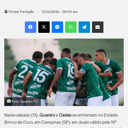
Fellipe Perdigão
13/06/2026 - 08:00 am
Facebook
X
Messenger
WhatsApp
Telegram
Compartilhar por e-mail
Foto: Guarani FC
Neste sábado (13),
Guarani
e
Caxias
se enfrentam no Estádio
Brinco de Ouro, em Campinas (SP), em duelo válido pela 10ª