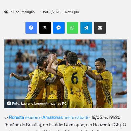
Fellipe Perdigão
16/05/2026 - 06:20 pm
Facebook
X
Messenger
WhatsApp
Telegram
Compartilhar por e-mail
Foto: Luciano Lopes/Amazonas FC
O
Floresta
recebe o
Amazonas
neste sábado
,
16/05
, às
19h30
(horário de Brasília), no Estádio Domingão, em Horizonte (CE). O