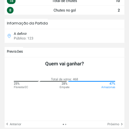
18
Total de chutes
10
8
Chutes no gol
2
Informação da Partida
A definir
Público: 123
Previsões
Quem vai ganhar?
Total de votos: 468
25%
28%
47%
Floresta EC
Empate
Amazonas
Anterior
Próximo