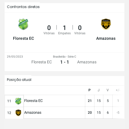
Confrontos diretos
0
1
0
Vitórias
Empates
Vitórias
Floresta EC
Amazonas
29/05/2023
Brasileirão - Série C
1 - 1
Floresta EC
Amazonas
Posição atual
P
J
V
+/-
G
Floresta EC
21
15
5
1
1
11
Amazonas
20
15
6
-5
1
12