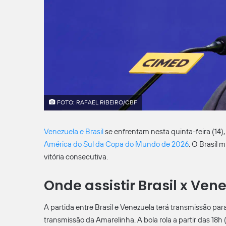
FOTO: RAFAEL RIBEIRO/CBF
Venezuela e Brasil
se enfrentam nesta quinta-feira (14),
América do Sul da Copa do Mundo de 2026
. O Brasil 
vitória consecutiva.
Onde assistir Brasil x Ven
A partida entre Brasil e Venezuela terá transmissão par
transmissão da Amarelinha. A bola rola a partir das 18h (