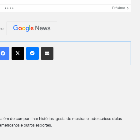
Próximo
no
Facebook
X
Messenger
Compartilhar por e-mail
lém de compartilhar histórias, gosta de mostrar o lado curioso delas.
americanos e outros esportes.