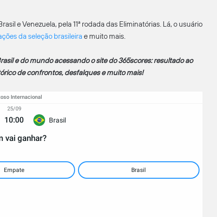
sil e Venezuela, pela 11ª rodada das Eliminatórias. Lá, o usuário
cações da seleção brasileira
e muito mais.
rasil e do mund
o
acessando o site do 365scores: resultado ao
stórico de confrontos, desfalques e muito mais!
oso Internacional
25/09
10:00
Brasil
 vai ganhar?
Empate
Brasil