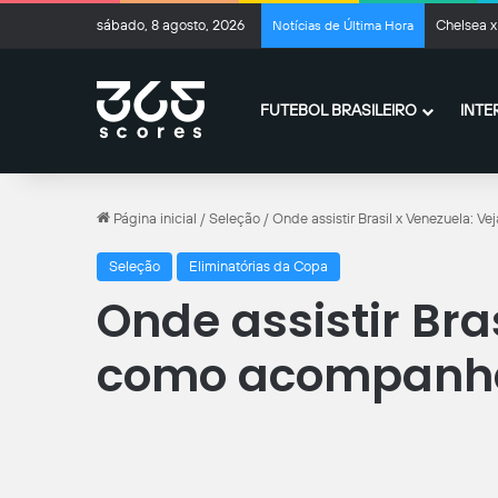
sábado, 8 agosto, 2026
Chelsea x
Notícias de Última Hora
FUTEBOL BRASILEIRO
INTE
Página inicial
/
Seleção
/
Onde assistir Brasil x Venezuela: V
Seleção
Eliminatórias da Copa
Onde assistir Bra
como acompanhar