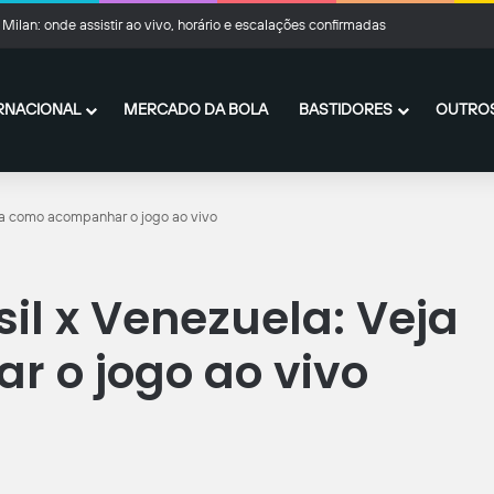
 Milan: onde assistir ao vivo, horário e escalações confirmadas
RNACIONAL
MERCADO DA BOLA
BASTIDORES
OUTROS
eja como acompanhar o jogo ao vivo
sil x Venezuela: Veja
 o jogo ao vivo