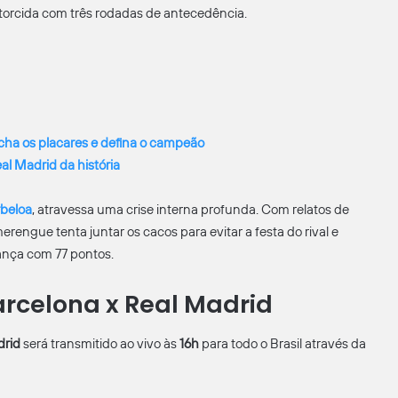
torcida com três rodadas de antecedência.
ha os placares e defina o campeão
al Madrid da história
rbeloa
, atravessa uma crise interna profunda. Com relatos de
merengue tenta juntar os cacos para evitar a festa do rival e
rança com 77 pontos.
arcelona x Real Madrid
drid
será transmitido ao vivo às
16h
para todo o Brasil através da