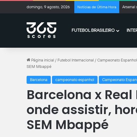
domingo, 9 agosto, 2026
Arsenal 
Notícias de Última Hora
FUTEBOL BRASILEIRO
INTE
Página inicial
/
Futebol Internacional
/
Campeonato Espanhol
SEM Mbappé
Barcelona
campeonato espanhol
Campeonato Espan
Barcelona x Real
onde assistir, ho
SEM Mbappé