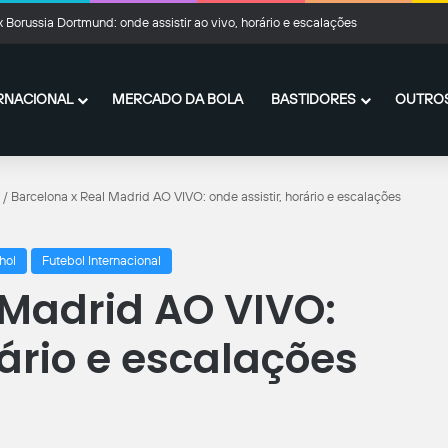
x Borussia Dortmund: onde assistir ao vivo, horário e escalações
RNACIONAL
MERCADO DA BOLA
BASTIDORES
OUTROS
/
Barcelona x Real Madrid AO VIVO: onde assistir, horário e escalações
hol
Futebol Internacional
 Madrid AO VIVO:
rário e escalações