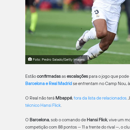
Foto: Pedro Salado/Getty Images
Estão
confirmadas
as
escalações
para o jogo que pode d
Barcelona e Real Madrid
se enfrentam no Camp Nou, às 
O Real não terá
Mbappé
,
fora da lista de relacionados
.
técnico Hansi Flick
.
O
Barcelona
, sob o comando de
Hansi Flick
, vive um m
competição com 88 pontos — 11 a frente do rival —, o c