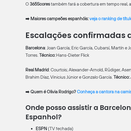
O
365Scores
também fará a cobertura em tempo real, alé
➡️ Maiores campeões espanhóis:
veja o ranking de títu
Escalações confirmadas d
Barcelona
: Joan García; Eric García, Cubarsí, Martín e
Torres.
Técnico:
Hans-Dieter Flick
Real Madrid
: Courtois; Alexander-Arnold, Rüdiger, As
Brahim Díaz, Vinicius Júnior e Gonzalo García.
Técnico:
➡️ Quem é Olivia Rodrigo?
Conheça a cantora na camisa
Onde posso assistir a Barcel
Espanhol?
ESPN
(TV fechada)