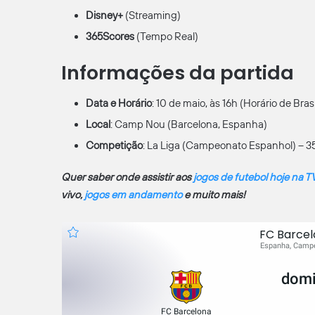
Disney+
(Streaming)
365Scores
(Tempo Real)
Informações da partida
Data e Horário
: 10 de maio, às 16h (Horário de Brasí
Local
: Camp Nou (Barcelona, Espanha)
Competição
: La Liga (Campeonato Espanhol) – 3
Quer saber onde assistir aos
jogos de futebol hoje na T
vivo,
jogos em andamento
e muito mais!
FC Barcel
Espanha, Campe
domi
FC Barcelona