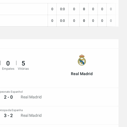
0
0:0
0
0
0
0
0
0
0:0
0
0
0
0
0
0
5
Empates
Vitórias
Real Madrid
eonato Espanhol
2 - 0
Real Madrid
rcopa da Espanha
3 - 2
Real Madrid