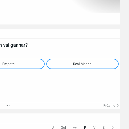
 vai ganhar?
Empate
Real Madrid
Próximo
J
Gol
+/-
P
V
E
D
Próx