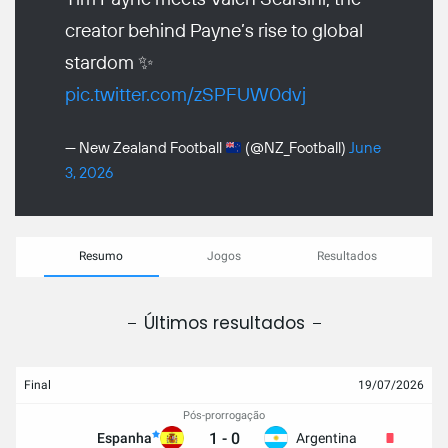
creator behind Payne’s rise to global
stardom ✨
pic.twitter.com/zSPFUW0dvj
— New Zealand Football
(@NZ_Football)
June
3, 2026
Resumo
Jogos
Resultados
Últimos resultados
Final
19/07/2026
Pós-prorrogação
1
-
0
Espanha
Argentina