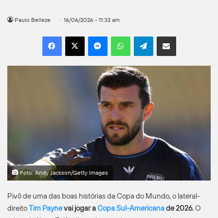
Paulo Belleze
16/06/2026 - 11:32 am
Facebook
X
Messenger
WhatsApp
Telegram
Compartilhar por e-mail
Foto: Andy Jackson/Getty Images
Pivô de uma das boas histórias da Copa do Mundo, o lateral-
direito
Tim Payne
vai jogar a
Copa Sul-Americana
de 2026.
O