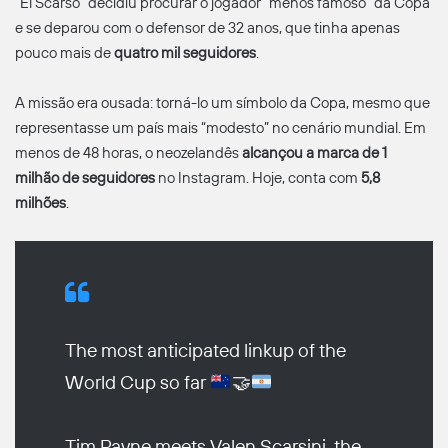
“El Scarso” decidiu procurar o jogador “menos famoso” da Copa
e se deparou com o defensor de 32 anos, que tinha apenas
pouco mais de
quatro mil seguidores
.
A missão era ousada: torná-lo um símbolo da Copa, mesmo que
representasse um país mais “modesto” no cenário mundial. Em
menos de 48 horas, o neozelandês
alcançou a marca de 1
milhão de seguidores
no Instagram. Hoje, conta com
5,8
milhões
.
The most anticipated linkup of the
World Cup so far
🤝
Tim Payne meets Valen Scarsini, the