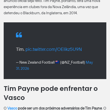
anúncio oficial seja feito. Tim Payne, portanto, terá uma nova
experiência em clubes fora da Nova Zelândia, uma vez que
defendeu o Blackburn, da Inglaterra, em 2014.
Tim.
pic.twitter.com/OEIikz5U9N
— New Zealand Football
(@NZ_Football)
May
31, 2026
Tim Payne pode enfrentar o
Vasco
O
Vasco
pode ser um dos próximos adversários de Tim Payne
. O