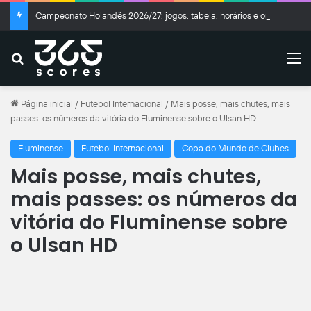
Campeonato Holandês 2026/27: jogos, tabela, horários e onde assistir
Buscar
M
Página inicial
/
Futebol Internacional
/
Mais posse, mais chutes, mais
passes: os números da vitória do Fluminense sobre o Ulsan HD
Fluminense
Futebol Internacional
Copa do Mundo de Clubes
Mais posse, mais chutes,
mais passes: os números da
vitória do Fluminense sobre
o Ulsan HD