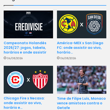
Campeonato Holandês
América-MEX x San Diego
2026/27: jogos, tabela,
FC: onde assistir ao vivo,
horários e onde assistir
horário…
06/08/2026
06/08/2026
Chicago Fire x Necaxa:
Time de Filipe Luís, Monaco
onde assistir ao vivo,
vence amistoso contra o
horário e…
Getafe