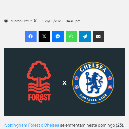
Follow
Eduardo Statuti
22/05/2025 - 04:40 pm
on
Facebook
X
Messenger
WhatsApp
Telegram
Compartilhar por e-mail
X
Nottingham Forest x Chelsea
se enfrentam neste domingo (25),