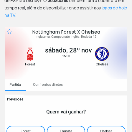
de ESPN e Disney+. O
365Scores
também fará a cobertura em
tempo real, além de disponibilizar onde assistir aos
jogos de hoje
na TV.
Nottingham Forest X Chelsea
Inglaterra, Campeonato Inglês, Rodada 12
sábado, 28º nov
15:00
Forest
Chelsea
Partida
Confrontos diretos
Previsões
Quem vai ganhar?
Forest
Empate
Chelsea