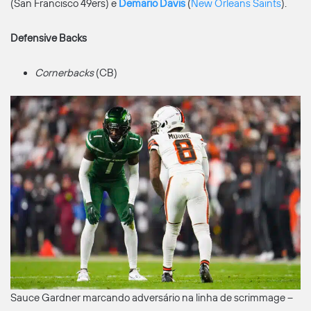
(San Francisco 49ers) e
Demario Davis
(
New Orleans Saints
).
Defensive Backs
Cornerbacks
(CB)
Sauce Gardner marcando adversário na linha de scrimmage –