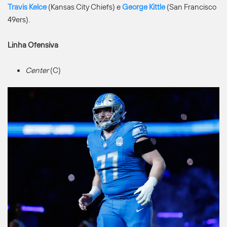
Travis Kelce
(Kansas City Chiefs) e
George Kittle
(San Francisco
49ers).
Linha Ofensiva
Center
(C)