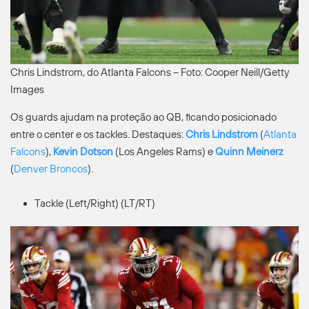
Chris Lindstrom, do Atlanta Falcons – Foto: Cooper Neill/Getty
Images
Os guards ajudam na proteção ao QB, ficando posicionado
entre o center e os tackles. Destaques:
Chris Lindstrom
(
Atlanta
Falcons
),
Kevin Dotson
(Los Angeles Rams) e
Quinn Meinerz
(
Denver Broncos
).
Tackle (Left/Right) (LT/RT)