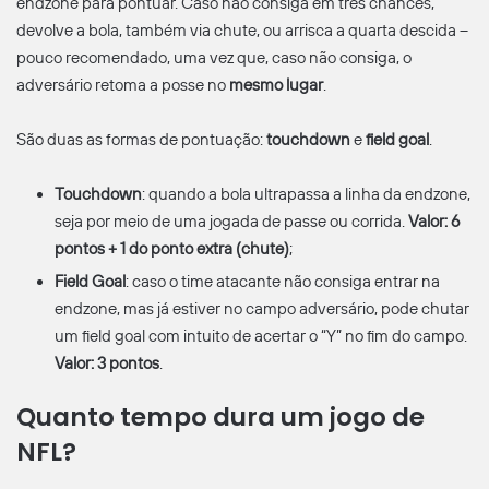
endzone para pontuar. Caso não consiga em três chances,
devolve a bola, também via chute, ou arrisca a quarta descida –
pouco recomendado, uma vez que, caso não consiga, o
adversário retoma a posse no
mesmo lugar
.
São duas as formas de pontuação:
touchdown
e
field goal
.
Touchdown
: quando a bola ultrapassa a linha da endzone,
seja por meio de uma jogada de passe ou corrida.
Valor: 6
pontos + 1 do ponto extra (chute)
;
Field Goal
: caso o time atacante não consiga entrar na
endzone, mas já estiver no campo adversário, pode chutar
um field goal com intuito de acertar o “Y” no fim do campo.
Valor: 3 pontos
.
Quanto tempo dura um jogo de
NFL?