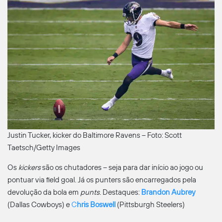
Justin Tucker, kicker do Baltimore Ravens – Foto: Scott
Taetsch/Getty Images
Os
kickers
são os chutadores – seja para dar início ao jogo ou
pontuar via field goal. Já os punters são encarregados pela
devolução da bola em
punts
. Destaques:
Brandon Aubrey
(Dallas Cowboys) e
C
hris Boswell
(Pittsburgh Steelers)