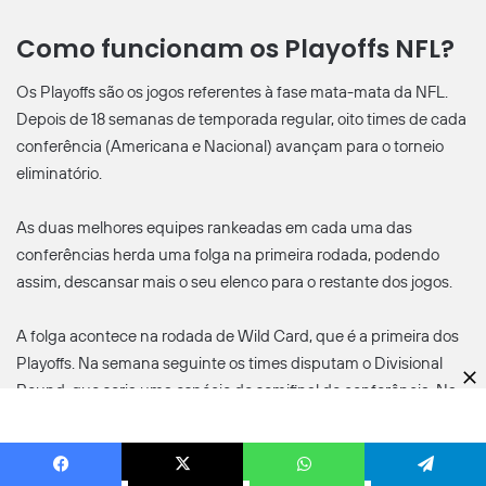
Como funcionam os Playoffs NFL?
Os Playoffs são os jogos referentes à fase mata-mata da NFL.
Depois de 18 semanas de temporada regular, oito times de cada
conferência (Americana e Nacional) avançam para o torneio
eliminatório.
As duas melhores equipes rankeadas em cada uma das
conferências herda uma folga na primeira rodada, podendo
assim, descansar mais o seu elenco para o restante dos jogos.
A folga acontece na rodada de Wild Card, que é a primeira dos
Playoffs. Na semana seguinte os times disputam o Divisional
Round, que seria uma espécie de semifinal de conferência. Na
outra semana, duas equipes jogam a final de conferência. O
vencedor de cada conferência se enfrenta no Super Bowl.
Facebook
X
WhatsApp
Telegram