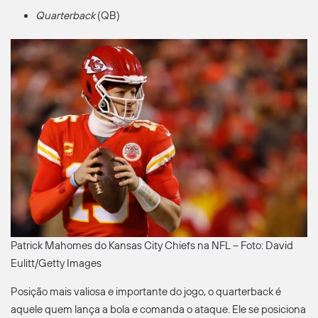
Quarterback
(QB)
Patrick Mahomes do Kansas City Chiefs na NFL – Foto: David
Eulitt/Getty Images
Posição mais valiosa e importante do jogo, o quarterback é
aquele quem lança a bola e comanda o ataque. Ele se posiciona