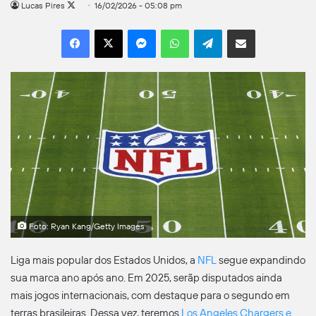
Follow
Lucas Pires
16/02/2026 - 05:08 pm
on
Facebook
X
Messenger
WhatsApp
Telegram
Compartilhar por e-mail
X
Foto: Ryan Kang/Getty Images
Liga mais popular dos Estados Unidos, a
NFL
segue expandindo
sua marca ano após ano. Em 2025, serãp disputados ainda
mais jogos internacionais, com destaque para o segundo em
terras brasileiras. Dessa vez, teremos
Los Angeles Chargers e