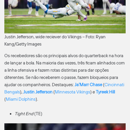
Justin Jefferson, wide reciever do Vikings – Foto: Ryan
Kang/Getty Images
Os recebedores são os principais alvos do quarterback na hora
de lançar a bola. Na maioria das vezes, três ficam alinhados com
a linha ofensiva e fazem rotas distintas para dar opções
diferentes. Se não receberem o passe, fazem bloqueios para
ajudar os companheiros. Destaques:
Ja’Marr Chase
(
Cincinnati
Bengals
),
Justin Jefferson
(
Minnesota Vikings
) e
Tyreek Hill
(
Miami Dolphins
).
Tight End
(TE)