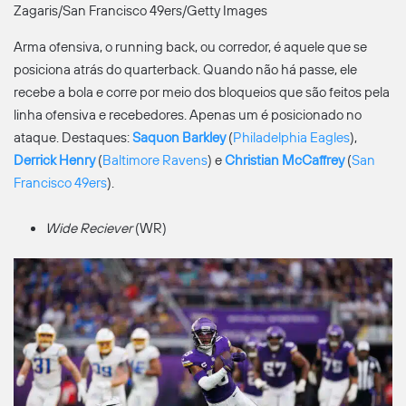
Zagaris/San Francisco 49ers/Getty Images
Arma ofensiva, o running back, ou corredor, é aquele que se
posiciona atrás do quarterback. Quando não há passe, ele
recebe a bola e corre por meio dos bloqueios que são feitos pela
linha ofensiva e recebedores. Apenas um é posicionado no
ataque. Destaques:
Saquon Barkley
(
Philadelphia Eagles
),
Derrick Henry
(
Baltimore Ravens
) e
Christian McCaffrey
(
San
Francisco 49ers
).
Wide Reciever
(WR)