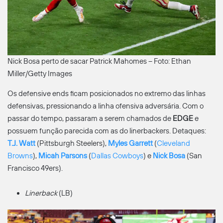
Nick Bosa perto de sacar Patrick Mahomes – Foto: Ethan
Miller/Getty Images
Os defensive ends ficam posicionados no extremo das linhas
defensivas, pressionando a linha ofensiva adversária. Com o
passar do tempo, passaram a serem chamados de
EDGE
e
possuem função parecida com as do linerbackers. Detaques:
T.J. Watt
(Pittsburgh Steelers),
Myles Garrett
(
Cleveland
Browns
),
Micah Parsons
(
Dallas Cowboys
) e
Nick Bosa
(San
Francisco 49ers).
Linerback
(LB)