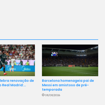
lebra renovação de
Barcelona homenageia pai de
 o Real Madrid:…
Messi em amistoso de pré-
temporada
08/08/2026