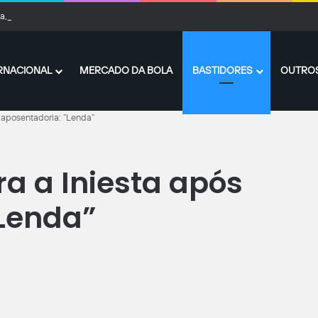
a, Manchester City vence amistoso contra o Atlético de Madrid
RNACIONAL
MERCADO DA BOLA
BASTIDORES
OUTROS
 aposentadoria: “Lenda”
a a Iniesta após
“Lenda”