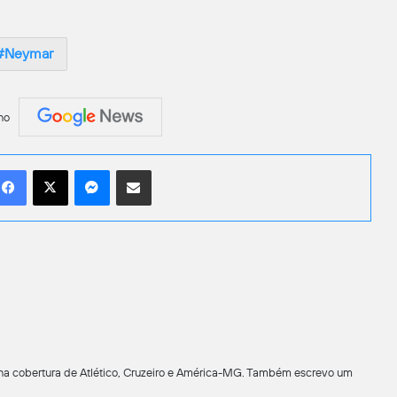
Neymar
no
Facebook
X
Messenger
Compartilhar por e-mail
 na cobertura de Atlético, Cruzeiro e América-MG. Também escrevo um