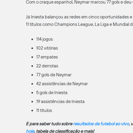
Com o craque espanhol, Neymar marcou 77 gols e deu 42
Já Iniesta balançou as redes em cinco oportunidades e 
11 títulos como Champions League, La Liga e Mundial d
114 jogos
102 vitórias
17 empates
22 derrotas
77 gols de Neymar
42 assistências de Neymar
5 gols de Iniesta
19 assistências de Iniesta
11 títulos
E para saber tudo sobre
resultados de futebol ao vivo
, 
hoje
, tabela de classificação e mais!