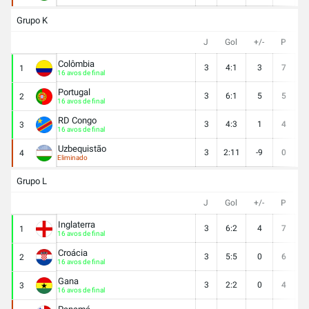
Grupo K
J
Gol
+/-
P
V
Colômbia
3
4:1
3
7
2
1
16 avos de final
Portugal
3
6:1
5
5
1
2
16 avos de final
RD Congo
3
4:3
1
4
1
3
16 avos de final
Uzbequistão
3
2:11
-9
0
0
4
Eliminado
Grupo L
J
Gol
+/-
P
V
Inglaterra
3
6:2
4
7
2
1
16 avos de final
Croácia
3
5:5
0
6
2
2
16 avos de final
Gana
3
2:2
0
4
1
3
16 avos de final