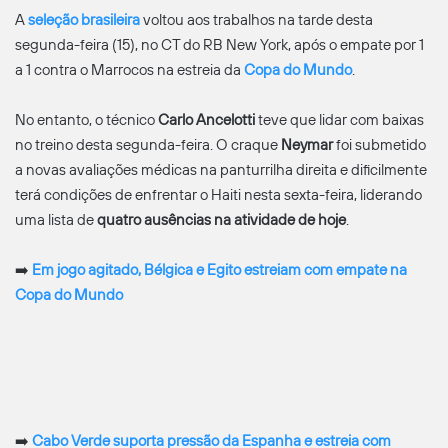
A
seleção brasileira
voltou aos trabalhos na tarde desta
segunda-feira (15), no CT do RB New York, após o empate por 1
a 1 contra o Marrocos na estreia da
Copa do Mundo
.
No entanto, o técnico
Carlo
Ancelotti
teve que lidar com baixas
no treino desta segunda-feira. O craque
Neymar
foi submetido
a novas avaliações médicas na panturrilha direita e dificilmente
terá condições de enfrentar o Haiti nesta sexta-feira, liderando
uma lista de
quatro ausências na atividade de hoje
.
➡️
Em jogo agitado, Bélgica e Egito estreiam com empate na
Copa do Mundo
➡️
Cabo Verde suporta pressão da Espanha e estreia com