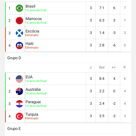
Brasil
3
7:1
6
7
2
1
16 avos de final
Marrocos
3
6:3
3
7
2
2
16 avos de final
Escócia
3
1:4
-3
3
1
3
Eliminado
Haiti
3
2:8
-6
0
0
4
Eliminado
Grupo D
J
Gol
+/-
P
V
EUA
3
8:4
4
6
2
1
16 avos de final
Austrália
3
2:2
0
4
1
2
16 avos de final
Paraguai
3
2:4
-2
4
1
3
16 avos de final
Turquia
3
3:5
-2
3
1
4
Eliminado
Grupo E