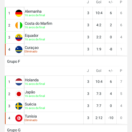
J
Gol
+/-
P
V
Alemanha
3
10:4
6
6
2
1
16 avos de final
Costa do Marfim
3
4:2
2
6
2
2
16 avos de final
Equador
3
2:2
0
4
1
3
16 avos de final
Curaçao
3
1:9
-8
1
0
4
Eliminado
Grupo F
J
Gol
+/-
P
V
Holanda
3
10:4
6
7
2
1
16 avos de final
Japão
3
7:3
4
5
1
2
16 avos de final
Suécia
3
7:7
0
4
1
3
16 avos de final
Tunísia
3
2:12
-10
0
0
4
Eliminado
Grupo G