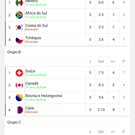
México
3
6:0
6
9
3
1
16 avos de final
África do Sul
3
2:3
-1
4
1
2
16 avos de final
Coreia do Sul
3
2:3
-1
3
1
3
Eliminado
Tchéquia
3
2:6
-4
1
0
4
Eliminado
Grupo B
J
Gol
+/-
P
V
Suíça
3
7:3
4
7
2
1
16 avos de final
Canadá
3
8:3
5
4
1
2
16 avos de final
Bósnia e Herzegovina
3
5:6
-1
4
1
3
16 avos de final
Catar
3
2:10
-8
1
0
4
Eliminado
Grupo C
J
Gol
+/-
P
V