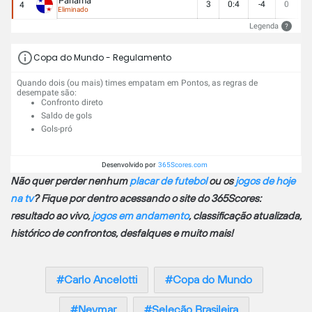
Panamá
3
0:4
-4
0
0
4
Eliminado
Legenda
?
Copa do Mundo - Regulamento
Quando dois (ou mais) times empatam em Pontos, as regras de
desempate são:
Confronto direto
Saldo de gols
Gols-pró
Desenvolvido por
365Scores.com
Não quer perder nenhum
placar de futebol
ou os
jogos de hoje
na tv
? Fique por dentro acessando o site do 365Scores:
resultado ao vivo,
jogos em andamento
, classificação atualizada,
histórico de confrontos, desfalques e muito mais!
Carlo Ancelotti
Copa do Mundo
Neymar
Seleção Brasileira