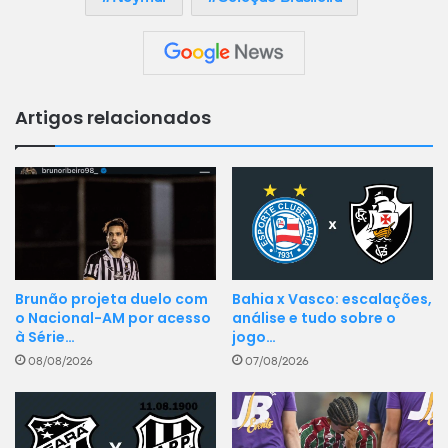
Artigos relacionados
Bahia x Vasco: escalações,
Brunão projeta duelo com
análise e tudo sobre o
o Nacional-AM por acesso
jogo…
à Série…
07/08/2026
08/08/2026