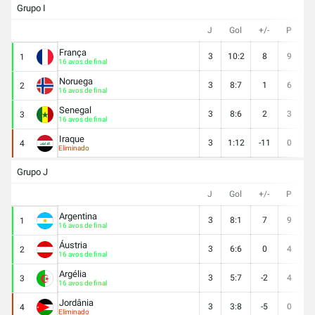
Grupo I
J
Gol
+/-
P
V
França
3
10:2
8
9
3
1
16 avos de final
Noruega
3
8:7
1
6
2
2
16 avos de final
Senegal
3
8:6
2
3
1
3
16 avos de final
Iraque
3
1:12
-11
0
0
4
Eliminado
Grupo J
J
Gol
+/-
P
V
Argentina
3
8:1
7
9
3
1
16 avos de final
Áustria
3
6:6
0
4
1
2
16 avos de final
Argélia
3
5:7
-2
4
1
3
16 avos de final
Jordânia
3
3:8
-5
0
0
4
Eliminado