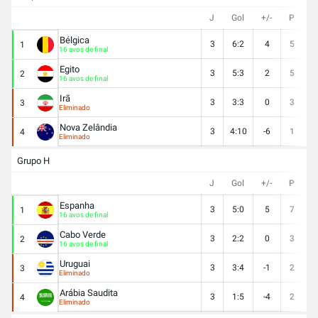
J
Gol
+/-
P
V
Bélgica
3
6:2
4
5
1
1
16 avos de final
Egito
3
5:3
2
5
1
2
16 avos de final
Irã
3
3:3
0
3
0
3
Eliminado
Nova Zelândia
3
4:10
-6
1
0
4
Eliminado
Grupo H
J
Gol
+/-
P
V
Espanha
3
5:0
5
7
2
1
16 avos de final
Cabo Verde
3
2:2
0
3
0
2
16 avos de final
Uruguai
3
3:4
-1
2
0
3
Eliminado
Arábia Saudita
3
1:5
-4
2
0
4
Eliminado