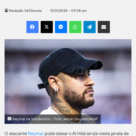
Redação 365Scores
15/01/2025 - 09:58 pm
Facebook
X
Messenger
WhatsApp
Telegram
Compartilhar por e-mail
Neymar na Vila Belmiro - Foto: Abner Dourado/AGIF
O atacante
Neymar
pode deixar o Al Hilal ainda nesta janela de