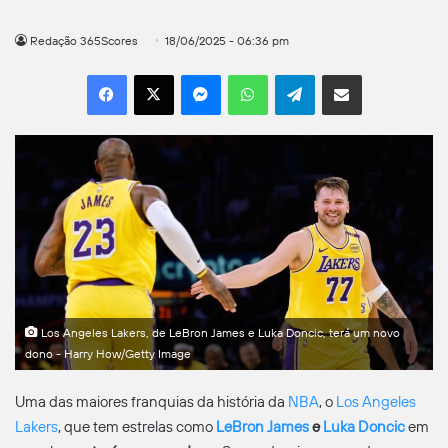
Redação 365Scores
18/06/2025 - 06:36 pm
Facebook
X
Messenger
WhatsApp
Telegram
Compartilhar por e-mail
Los Angeles Lakers, de LeBron James e Luka Doncic, terá um novo
dono - Harry How/Getty Image
Uma das maiores franquias da história da
NBA
, o
Los Angeles
Lakers
, que tem estrelas como
LeBron James
e
Luka Doncic
em