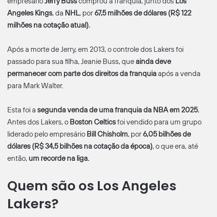
empresário
Jerry Buss
comprou a franquia, junto dos
Los
Angeles Kings
, da
NHL
, por
67,5 milhões de dólares (R$ 122
milhões na cotação atual).
Após a morte de Jerry, em 2013, o controle dos Lakers foi
passado para sua filha, Jeanie Buss, que
ainda deve
permanecer com parte dos direitos da franquia
após a venda
para Mark Walter.
Esta foi a
segunda venda de uma franquia da NBA em 2025.
Antes dos Lakers, o
Boston Celtics
foi vendido para um grupo
liderado pelo empresário
Bill Chisholm
, por
6,05 bilhões de
dólares (R$ 34,5 bilhões na cotação da época)
, o que era, até
então,
um recorde na liga.
Quem são os Los Angeles
Lakers?