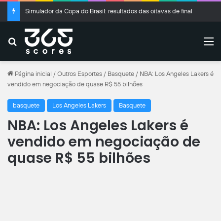
Simulador da Copa do Brasil: resultados das oitavas de final
Buscar
M
Página inicial
/
Outros Esportes
/
Basquete
/
NBA: Los Angeles Lakers é
vendido em negociação de quase R$ 55 bilhões
basquete
Los Angeles Lakers
Basquete
NBA: Los Angeles Lakers é
vendido em negociação de
quase R$ 55 bilhões