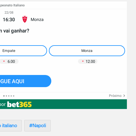
eonato Italiano
22/08
16:30
Monza
 vai ganhar?
Empate
Monza
6.00
12.00
GUE AQUI
Próximo
por
italiano
Napoli