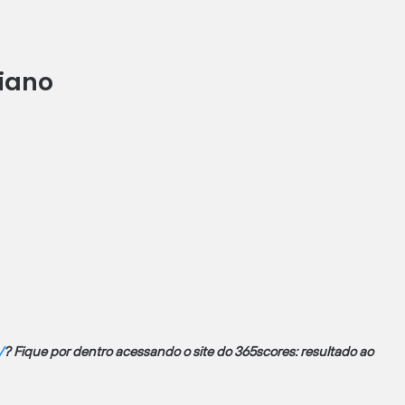
iano
V
? Fique por dentro acessando o site do 365scores: resultado ao