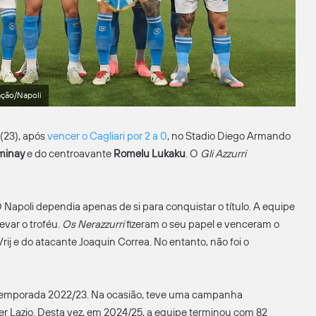
ação/Napoli
 (23), após
vencer o Cagliari por 2 a 0
, no Stadio Diego Armando
minay
e do centroavante
Romelu Lukaku
. O
Gli Azzurri
O Napoli dependia apenas de si para conquistar o título. A equipe
 levar o troféu.
Os Nerazzurri
fizeram o seu papel e venceram o
rij e do atacante Joaquin Correa. No entanto, não foi o
na temporada 2022/23. Na ocasião, teve uma campanha
der Lazio. Desta vez, em 2024/25, a equipe terminou com 82