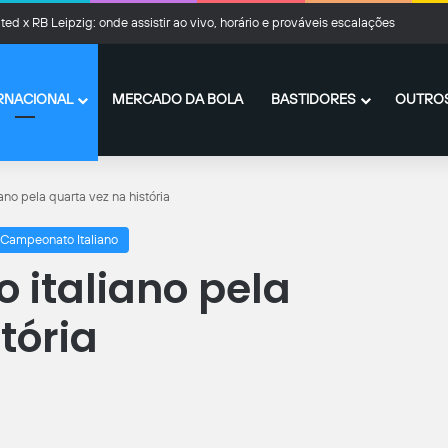
ted x RB Leipzig: onde assistir ao vivo, horário e prováveis escalações
RNACIONAL
MERCADO DA BOLA
BASTIDORES
OUTROS
ano pela quarta vez na história
Campeonato Italiano
 italiano pela
tória