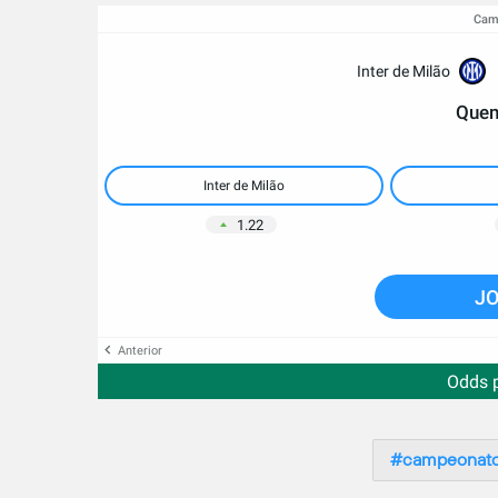
Camp
Inter de Milão
Quem
Inter de Milão
1.22
JO
Anterior
Odds 
campeonato 