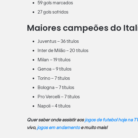
59 gols marcados
27 gols sofridos
Maiores campeões do Ital
Juventus – 36 títulos
Inter de Milão – 20 títulos
Milan – 19 títulos
Genoa – 9 títulos
Torino – 7 títulos
Bologna – 7 títulos
Pro Vercelli – 7 títulos
Napoli – 4 títulos
Quer saber onde assistir aos
jogos de futebol hoje na T
vivo,
jogos em andamento
e muito mais!