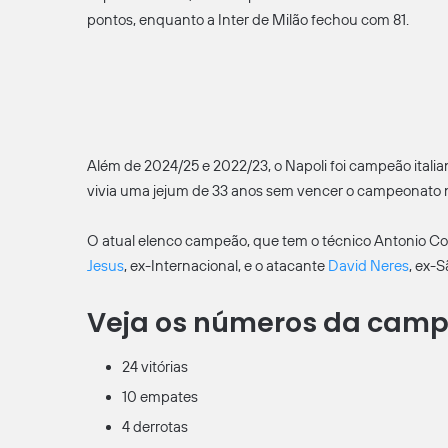
pontos, enquanto a Inter de Milão fechou com 81.
Além de 2024/25 e 2022/23, o Napoli foi campeão italiano
vivia uma jejum de 33 anos sem vencer o campeonato n
O atual elenco campeão, que tem o técnico Antonio Con
Jesus
, ex-Internacional, e o atacante
David Neres
, ex-S
Veja os números da campa
24 vitórias
10 empates
4 derrotas