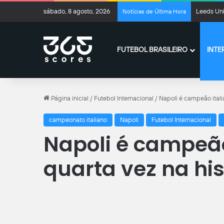
sábado, 8 agosto, 2026
Leeds Uni
Notícias de Última Hora
FUTEBOL BRASILEIRO
INTE
Página inicial
/
Futebol Internacional
/
Napoli é campeão itali
campeonato italiano
Napoli
Futebol Internacional
Napoli é campeão
quarta vez na his