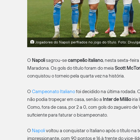
Jogadores do Napoli perfilados no jogo do título. Foto: Divulg
O
Napoli
sagrou-se
campeão italiano
, nesta sexta-feira
Maradona. Os gols do título foram do meia
Scott McTo
conquistou o torneio pela quarta vez na história.
O
Campeonato Italiano
foi decidido na última rodada. 
não podia tropeçar em casa, senão a
Inter de Milão
iria
Como, fora de casa, por 2 a 0, com gols do zagueiro de V
suficiente para faturar o bicampeonato.
O
Napoli
voltou a conquistar o Italiano após o título 
impressionante, com 90 pontos e 16 à frente do vice-lí