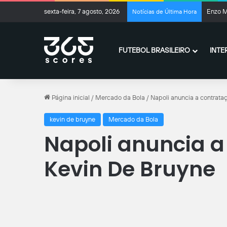
sexta-feira, 7 agosto, 2026
Enzo M
Notícias de Última Hora
FUTEBOL BRASILEIRO
INTE
Página inicial
/
Mercado da Bola
/
Napoli anuncia a contrata
kevin de bruyne
Mercado da Bola
Napoli anuncia a
Kevin De Bruyne