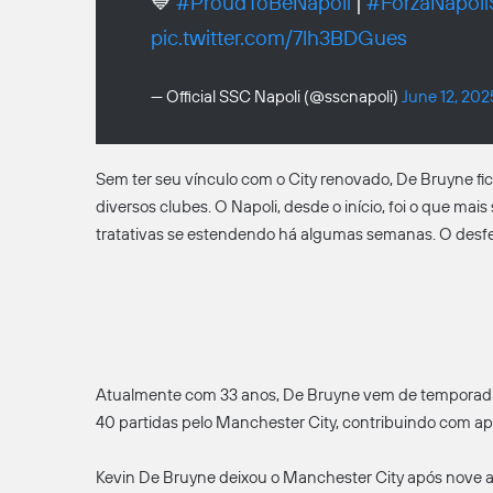
💙
#ProudToBeNapoli
|
#ForzaNapol
pic.twitter.com/7lh3BDGues
— Official SSC Napoli (@sscnapoli)
June 12, 202
Sem ter seu vínculo com o City renovado, De Bruyne fi
diversos clubes. O Napoli, desde o início, foi o que ma
tratativas se estendendo há algumas semanas. O desfech
Atualmente com 33 anos, De Bruyne vem de temporada a
40 partidas pelo Manchester City, contribuindo com ape
Kevin De Bruyne deixou o Manchester City após nove a