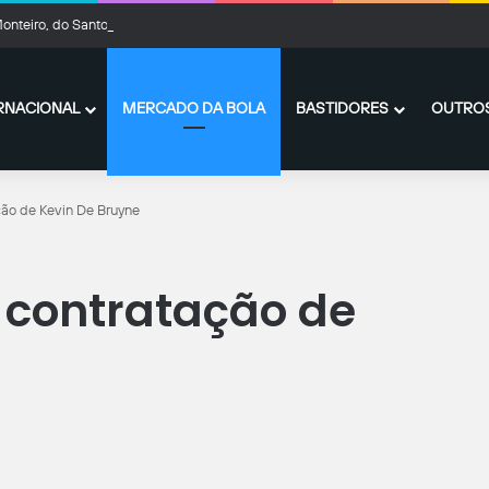
onteiro, do Santos, recebe sondagens de clubes do leste europeu e da Série B
RNACIONAL
MERCADO DA BOLA
BASTIDORES
OUTROS
ção de Kevin De Bruyne
 contratação de