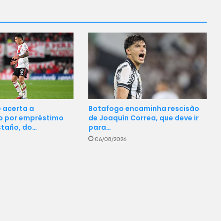
Botafogo encaminha rescisão
 acerta a
de Joaquín Correa, que deve ir
o por empréstimo
para…
staño, do…
06/08/2026