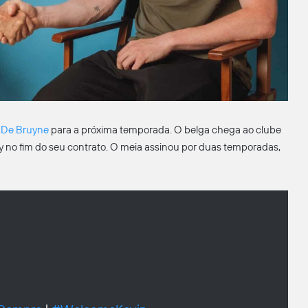
 De Bruyne
para a próxima temporada. O belga chega ao clube
ty no fim do seu contrato. O meia assinou por duas temporadas,