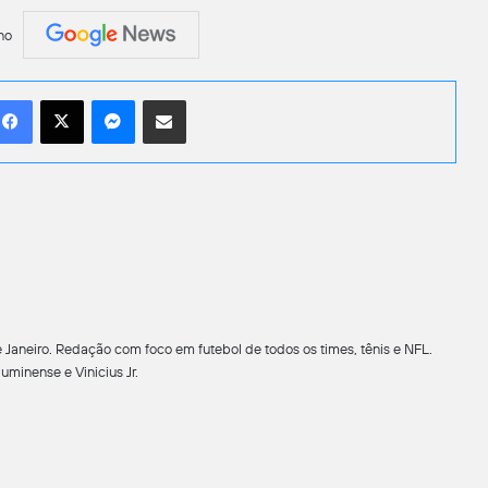
no
Facebook
X
Messenger
Compartilhar por e-mail
 Janeiro. Redação com foco em futebol de todos os times, tênis e NFL.
minense e Vinicius Jr.