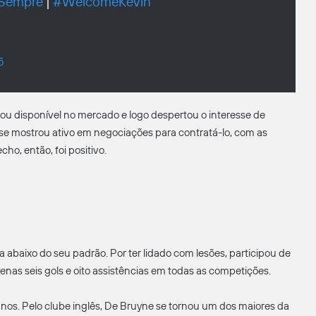
iSempre
|
#WelcomeKevin
5
cou disponível no mercado e logo despertou o interesse de
is se mostrou ativo em negociações para contratá-lo, com as
o, então, foi positivo.
baixo do seu padrão. Por ter lidado com lesões, participou de
nas seis gols e oito assistências em todas as competições.
nos. Pelo clube inglês, De Bruyne se tornou um dos maiores da