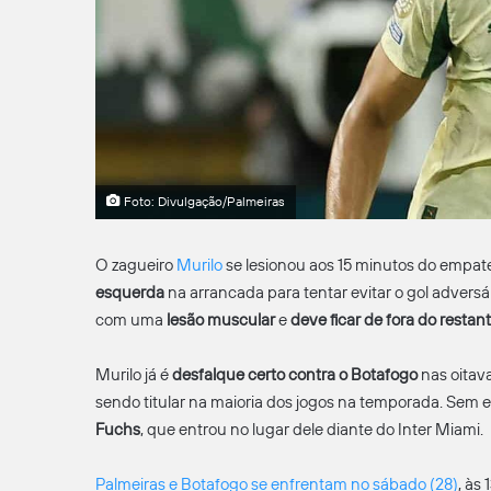
Foto: Divulgação/Palmeiras
O zagueiro
Murilo
se lesionou aos 15 minutos do empate 
esquerda
na arrancada para tentar evitar o gol adversá
com uma
lesão muscular
e
deve ficar de fora do rest
Murilo já é
desfalque certo contra o Botafogo
nas oitava
sendo titular na maioria dos jogos na temporada. Sem el
Fuchs
, que entrou no lugar dele diante do Inter Miami.
Palmeiras e Botafogo se enfrentam no sábado (28)
, às