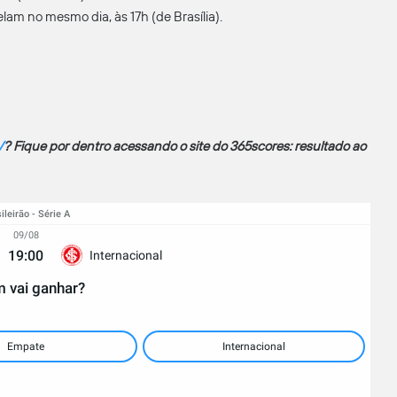
elam no mesmo dia, às 17h (de Brasília).
V
? Fique por dentro acessando o site do 365scores: resultado ao
ileirão - Série A
09/08
19:00
Internacional
 vai ganhar?
Empate
Internacional