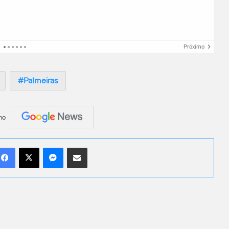
Próximo
Palmeiras
no
Facebook
X
Messenger
Compartilhar por e-mail