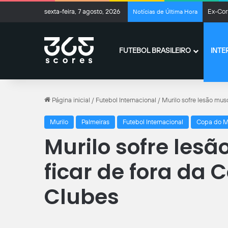
sexta-feira, 7 agosto, 2026
Ex-Cor
Notícias de Última Hora
FUTEBOL BRASILEIRO
INTE
Página inicial
/
Futebol Internacional
/
Murilo sofre lesão mus
Murilo
Palmeiras
Futebol Internacional
Copa do M
Murilo sofre les
ficar de fora da
Clubes