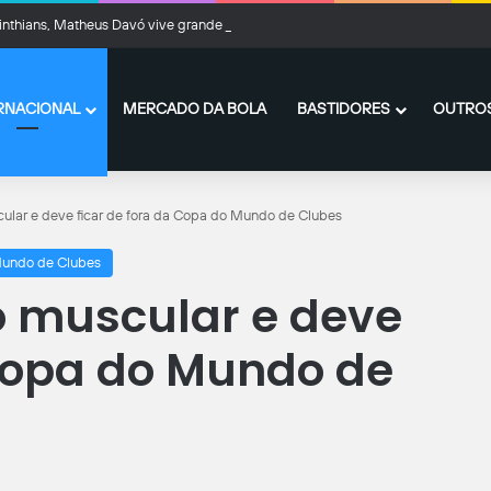
inthians, Matheus Davó vive grande fase em Israel e inicia temporada com méd
RNACIONAL
MERCADO DA BOLA
BASTIDORES
OUTROS
cular e deve ficar de fora da Copa do Mundo de Clubes
undo de Clubes
ão muscular e deve
 Copa do Mundo de