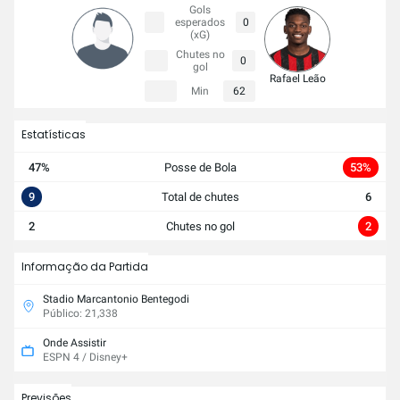
Gols
esperados
0
(xG)
Chutes no
0
gol
Rafael Leão
Min
62
Estatísticas
47%
Posse de Bola
53%
9
Total de chutes
6
2
Chutes no gol
2
Informação da Partida
Stadio Marcantonio Bentegodi
Público: 21,338
Onde Assistir
ESPN 4 / Disney+
Previsões