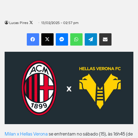
Follow
Lucas Pires
13/02/2025 - 02:57 pm
on
Facebook
X
Messenger
WhatsApp
Telegram
Compartilhar por e-mail
X
Milan x Hellas Verona
se enfrentam no sábado (15), às 16h45 (de