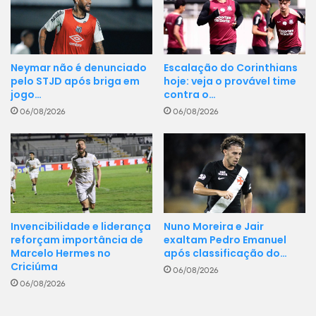
Neymar não é denunciado
Escalação do Corinthians
pelo STJD após briga em
hoje: veja o provável time
jogo…
contra o…
06/08/2026
06/08/2026
Invencibilidade e liderança
Nuno Moreira e Jair
reforçam importância de
exaltam Pedro Emanuel
Marcelo Hermes no
após classificação do…
Criciúma
06/08/2026
06/08/2026