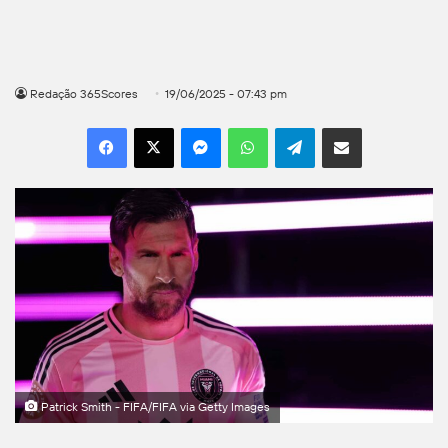
Redação 365Scores
19/06/2025 - 07:43 pm
Facebook
X
Messenger
WhatsApp
Telegram
Compartilhar por e-mail
Patrick Smith - FIFA/FIFA via Getty Images