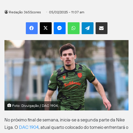
Redação 365Scores
05/02/2025 - 11:07 am
Facebook
X
Messenger
WhatsApp
Telegram
Compartilhar por e-mail
Foto: Divulgação / DAC 1904
No próximo final de semana, inicia-se a segunda parte da Nike
Liga. O
DAC 1904
, atual quarto colocado do torneio enfrentará o