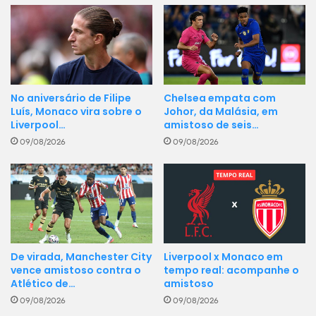
No aniversário de Filipe
Chelsea empata com
Luís, Monaco vira sobre o
Johor, da Malásia, em
Liverpool…
amistoso de seis…
09/08/2026
09/08/2026
Liverpool x Monaco em
De virada, Manchester City
tempo real: acompanhe o
vence amistoso contra o
amistoso
Atlético de…
09/08/2026
09/08/2026