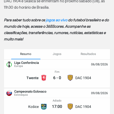
DAC 1904 e Skalica se enfrentam no próximo sábado (08), às
11h30 do horário de Brasília.
Para saber tudo sobre os
jogos ao vivo
do futebol brasileiro e do
mundo de hoje, acesse o 365Scores. Acompanhe as
classificações, transferências, rumores, notícias, estatísticas e
muito mais!
Resumo
Jogos
Resultados
Liga Conferência
06/08/2026
Europa
Fim
6
-
0
Twente
DAC 1904
Campeonato Eslovaco
09/08/2026
Eslováquia
Adiado
17:00
Košice
DAC 1904