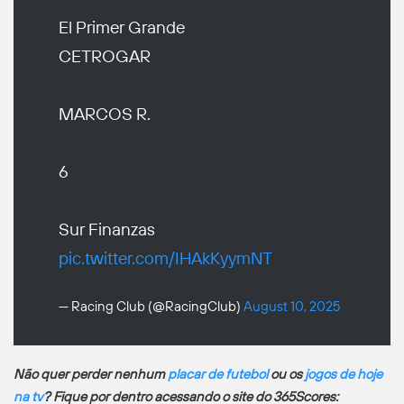
El Primer Grande
CETROGAR
MARCOS R.
6
Sur Finanzas
pic.twitter.com/IHAkKyymNT
— Racing Club (@RacingClub)
August 10, 2025
Não quer perder nenhum
placar de futebol
ou os
jogos de hoje
na tv
? Fique por dentro acessando o site do 365Scores: