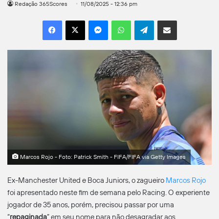
Redação 365Scores
11/08/2025 - 12:36 pm
Facebook
X
Messenger
WhatsApp
Telegram
Compartilhar por e-mail
Marcos Rojo - Foto: Patrick Smith - FIFA/FIFA via Getty Images
Ex-Manchester United e Boca Juniors, o zagueiro
Marcos Rojo
foi apresentado neste fim de semana pelo Racing. O experiente
jogador de 35 anos, porém, precisou passar por uma
“
repaginada
” em seu nome para não desagradar aos