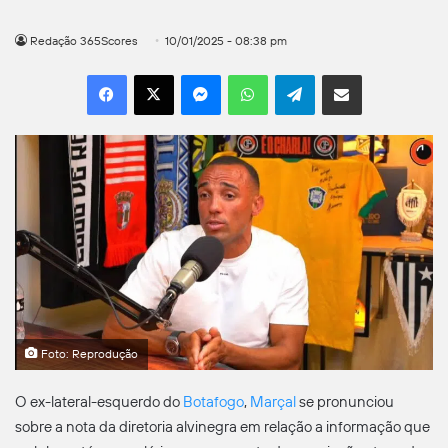
Redação 365Scores
10/01/2025 - 08:38 pm
Facebook
X
Messenger
WhatsApp
Telegram
Compartilhar por e-mail
Foto: Reprodução
O ex-lateral-esquerdo do
Botafogo
,
Marçal
se pronunciou
sobre a nota da diretoria alvinegra em relação a informação que