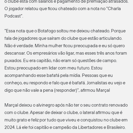
o clube está com salários e pagamento de premiação atrasados.
O jogador relatou que ficou chateado com a nota no “Charla
Podcast”.
“Essa nota que o Botafogo soltou me deixou chateado. Porque
fala de jogadores que saíram do clube que estão articulando.
Não é verdade. Minha mulher ficou preocupada e eu só quero
descansar. Os empresários vão ligar, mas esses três anos foram
puxados. Eu era capitão, não eram só questões de campo.
Estou preocupado em lidar com meu futuro. Estou
acompanhando esse bafafá pela mídia. Pessoas que eu
conheço, eu respondo e falo que é bafafá. Jornalistas eu vejo e
digo que não vale a pena (responder)”, afirmou Marçal
Marçal deixou o alvinegro após não ter o seu contrato renovado
com o clube. Apesar de deixar o clube, o lateral afirmou que é
muito grato e feliz por tudo que viveu e conquistou no clube em
2024. Lá ele foi capitão e campeão da Libertadores e Brasileiro.