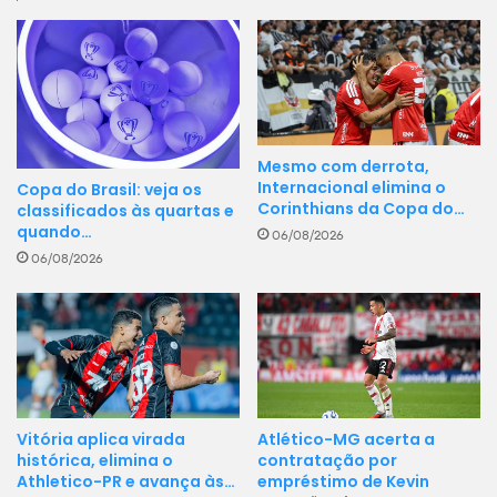
Mesmo com derrota,
Internacional elimina o
Copa do Brasil: veja os
Corinthians da Copa do…
classificados às quartas e
quando…
06/08/2026
06/08/2026
Vitória aplica virada
Atlético-MG acerta a
histórica, elimina o
contratação por
Athletico-PR e avança às…
empréstimo de Kevin