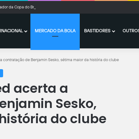
ador da Copa do Brasil: simule os resultados das oitavas de final
RNACIONAL
MERCADO DA BOLA
BASTIDORES
OUTROS
a contratação de Benjamin Sesko, sétima maior da história do clube
d acerta a
enjamin Sesko,
história do clube