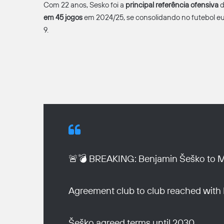
Com 22 anos, Sesko foi a
principal referência ofensiva
d
em 45 jogos
em 2024/25, se consolidando no futebol 
9.
🚨💣 BREAKING: Benjamin Šeško to Ma
Agreement club to club reached with
Šeško agreed terms until 2030.