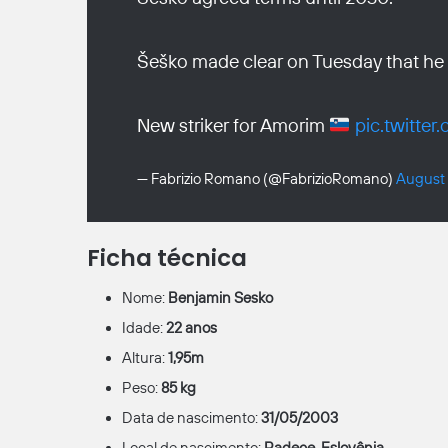
Šeško made clear on Tuesday that h
New striker for Amorim
pic.twitte
— Fabrizio Romano (@FabrizioRomano)
August 
Ficha técnica
Nome:
Benjamin Sesko
Idade:
22 anos
Altura:
1,95m
Peso:
85 kg
Data de nascimento:
31/05/2003
Local de nascimento:
Radece, Eslovênia