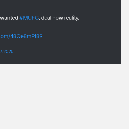
e wanted
#MUFC
, deal now reality.
r.com/48Qe8mPI89
7, 2025