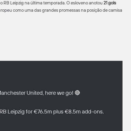
o RB Leipzig na última temporada. O esloveno anotou
21 gols
europeu como uma das grandes promessas na posição de camisa
nchester United, here we go! 🔴
 RB Leipzig for €76.5m plus €8.5m add-ons.