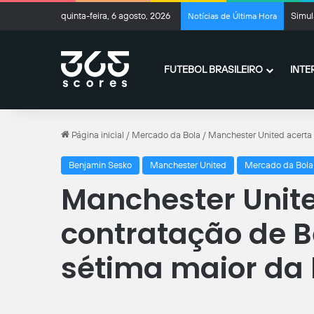
quinta-feira, 6 agosto, 2026
Simul
Notícias de Última Hora
FUTEBOL BRASILEIRO
INTE
Página inicial
/
Mercado da Bola
/
Manchester United acerta 
Benjamin Sesko
Manchester United
Mercado da Bola
Manchester Unite
contratação de B
sétima maior da 