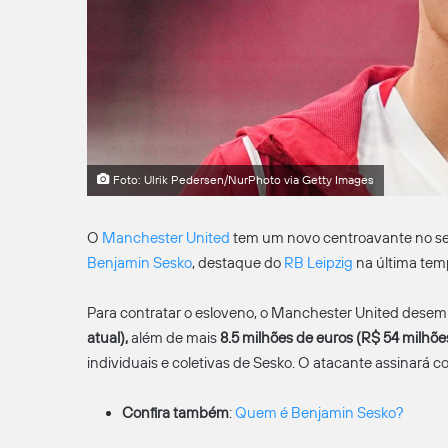
Foto: Ulrik Pedersen/NurPhoto via Getty Images
O
Manchester United
tem um novo centroavante no seu
Benjamin Sesko
, destaque do
RB Leipzig
na última tem
Para contratar o esloveno, o Manchester United dese
atual),
além de mais
8.5 milhões de euros (R$ 54 milhõe
individuais e coletivas de Sesko. O atacante assinará c
Confira também
:
Quem é Benjamin Sesko?