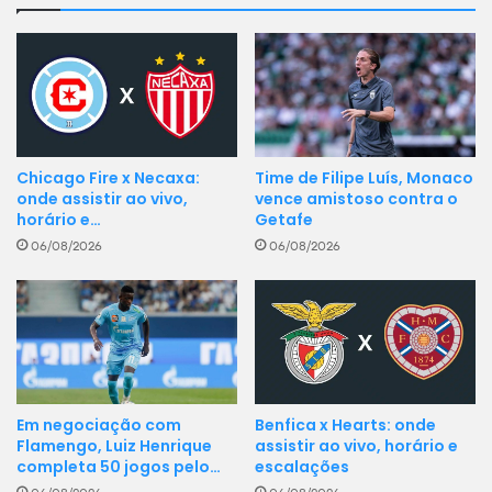
Chicago Fire x Necaxa:
Time de Filipe Luís, Monaco
onde assistir ao vivo,
vence amistoso contra o
horário e…
Getafe
06/08/2026
06/08/2026
Benfica x Hearts: onde
Em negociação com
assistir ao vivo, horário e
Flamengo, Luiz Henrique
escalações
completa 50 jogos pelo…