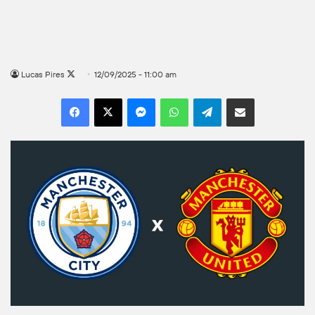
Follow
Lucas Pires
12/09/2025 - 11:00 am
on
Facebook
X
Messenger
WhatsApp
Telegram
Compartilhar por e-mail
X