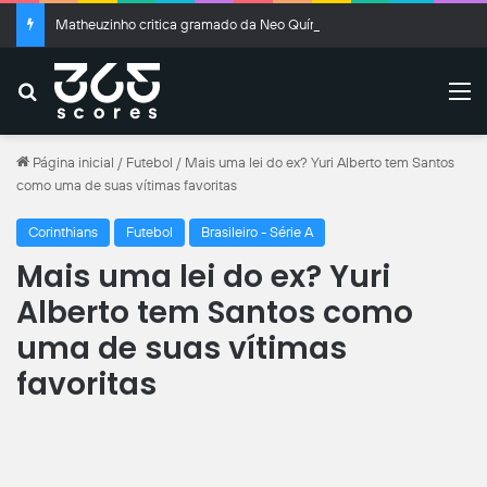
Matheuzinho critica gramado da Neo Química após eliminação na Copa do Brasil: “Temos que cobrar”
Buscar
M
Página inicial
/
Futebol
/
Mais uma lei do ex? Yuri Alberto tem Santos
como uma de suas vítimas favoritas
Corinthians
Futebol
Brasileiro - Série A
Mais uma lei do ex? Yuri
Alberto tem Santos como
uma de suas vítimas
favoritas