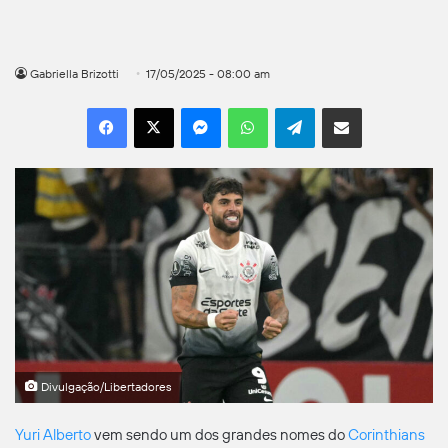
Gabriella Brizotti
17/05/2025 - 08:00 am
Facebook
X
Messenger
WhatsApp
Telegram
Compartilhar por e-mail
Divulgação/Libertadores
Yuri Alberto
vem sendo um dos grandes nomes do
Corinthians