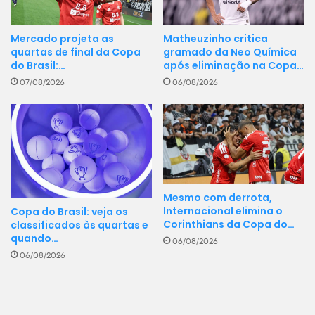
Matheuzinho critica
Mercado projeta as
gramado da Neo Química
quartas de final da Copa
após eliminação na Copa…
do Brasil:…
06/08/2026
07/08/2026
Mesmo com derrota,
Internacional elimina o
Copa do Brasil: veja os
Corinthians da Copa do…
classificados às quartas e
quando…
06/08/2026
06/08/2026