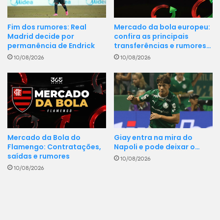
Mercado da bola europeu:
Fim dos rumores: Real
confira as principais
Madrid decide por
transferências e rumores…
permanência de Endrick
10/08/2026
10/08/2026
Mercado da Bola do
Giay entra na mira do
Flamengo: Contratações,
Napoli e pode deixar o…
saídas e rumores
10/08/2026
10/08/2026