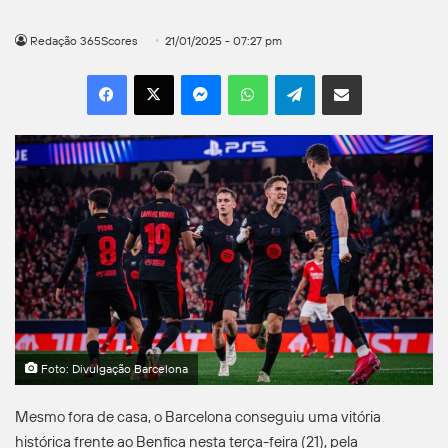
Redação 365Scores
21/01/2025 - 07:27 pm
Facebook
X
Messenger
WhatsApp
Telegram
Compartilhar por e-mail
Foto: Divulgação Barcelona
Mesmo fora de casa, o Barcelona conseguiu uma vitória
histórica frente ao Benfica nesta terça-feira (21), pela