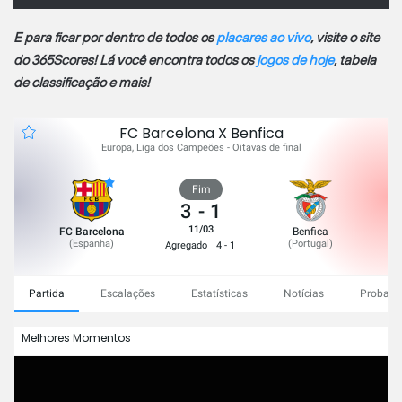
E para ficar por dentro de todos os
placares ao vivo
, visite o site
do 365Scores! Lá você encontra todos os
jogos de hoje
, tabela
de classificação e mais!
FC Barcelona X Benfica
Europa, Liga dos Campeões - Oitavas de final
Fim
3
-
1
11/03
FC Barcelona
Benfica
(
Espanha
)
(
Portugal
)
Agregado
4 - 1
Partida
Escalações
Estatísticas
Notícias
Probabil
Melhores Momentos