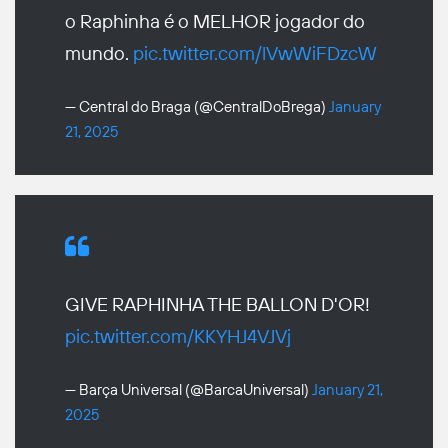
o Raphinha é o MELHOR jogador do
mundo.
pic.twitter.com/lVwWiFDzcW
— Central do Braga (@CentralDoBrega)
January
21, 2025
GIVE RAPHINHA THE BALLON D'OR!
pic.twitter.com/KKYHJ4VJVj
— Barça Universal (@BarcaUniversal)
January 21,
2025