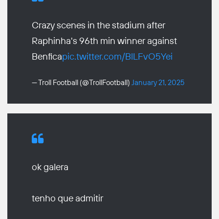
Crazy scenes in the stadium after
Raphinha's 96th min winner against
Benfica
pic.twitter.com/BlLFvO5Yei
— Troll Football (@TrollFootball)
January 21, 2025
ok galera
tenho que admitir