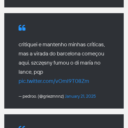
critiquei e mantenho minhas críticas,
mas a virada do barcelona começou
aqui. szczęsny fumou o di maría no
lance, pqp
pic.twitter.com/vOmI9T08Zm
— pedroo. (@griezmnnz)
January 21, 2025