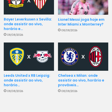
11'
(Yamal)
Bayer Leverkusen x Sevilla:
Lionel Messi joga hoje em
Próximo jogo
onde assistir ao vivo,
Inter Miami x Monterrey?
horário e…
08/08/2026
08/08/2026
Play Here
Leeds United x RB Leipzig:
Chelsea x Milan: onde
onde assistir ao vivo,
assistir ao vivo, horário e
horário…
prováveis…
08/08/2026
08/08/2026