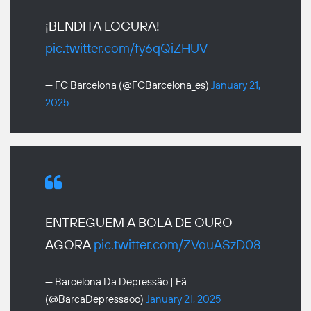
¡BENDITA LOCURA!
pic.twitter.com/fy6qQiZHUV
— FC Barcelona (@FCBarcelona_es)
January 21,
2025
ENTREGUEM A BOLA DE OURO
AGORA
pic.twitter.com/ZVouASzD08
— Barcelona Da Depressão | Fã
(@BarcaDepressaoo)
January 21, 2025